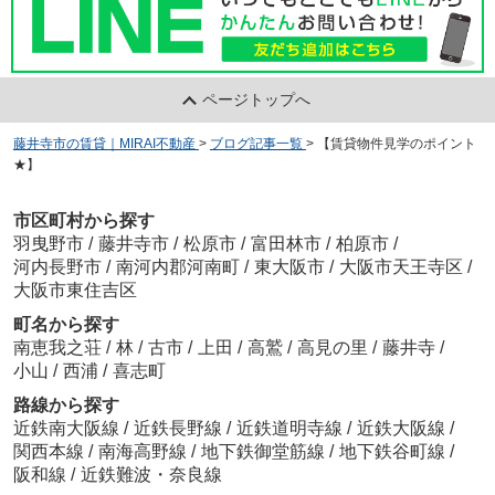
ページトップへ
藤井寺市の賃貸｜MIRAI不動産
>
ブログ記事一覧
>
【賃貸物件見学のポイント
★】
市区町村から探す
羽曳野市
/
藤井寺市
/
松原市
/
富田林市
/
柏原市
/
河内長野市
/
南河内郡河南町
/
東大阪市
/
大阪市天王寺区
/
大阪市東住吉区
町名から探す
南恵我之荘
/
林
/
古市
/
上田
/
高鷲
/
高見の里
/
藤井寺
/
小山
/
西浦
/
喜志町
路線から探す
近鉄南大阪線
/
近鉄長野線
/
近鉄道明寺線
/
近鉄大阪線
/
関西本線
/
南海高野線
/
地下鉄御堂筋線
/
地下鉄谷町線
/
阪和線
/
近鉄難波・奈良線