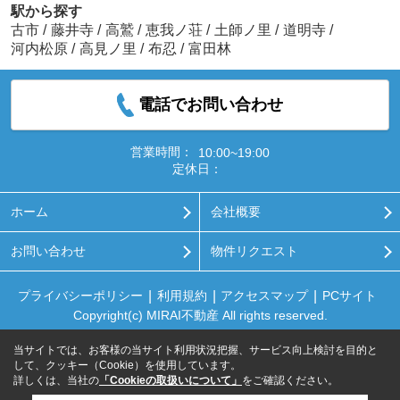
駅から探す
古市
/
藤井寺
/
高鷲
/
恵我ノ荘
/
土師ノ里
/
道明寺
/
河内松原
/
高見ノ里
/
布忍
/
富田林
電話でお問い合わせ
営業時間：
10:00~19:00
定休日：
ホーム
会社概要
お問い合わせ
物件リクエスト
プライバシーポリシー
利用規約
アクセスマップ
PCサイト
Copyright(c) MIRAI不動産 All rights reserved.
当サイトでは、お客様の当サイト利用状況把握、サービス向上検討を目的と
して、クッキー（Cookie）を使用しています。
詳しくは、当社の
「Cookieの取扱いについて」
をご確認ください。