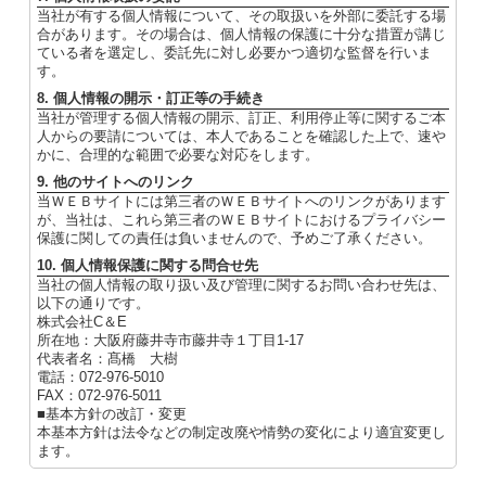
当社が有する個人情報について、その取扱いを外部に委託する場
合があります。その場合は、個人情報の保護に十分な措置が講じ
ている者を選定し、委託先に対し必要かつ適切な監督を行いま
す。
8. 個人情報の開示・訂正等の手続き
当社が管理する個人情報の開示、訂正、利用停止等に関するご本
人からの要請については、本人であることを確認した上で、速や
かに、合理的な範囲で必要な対応をします。
9. 他のサイトへのリンク
当ＷＥＢサイトには第三者のＷＥＢサイトへのリンクがあります
が、当社は、これら第三者のＷＥＢサイトにおけるプライバシー
保護に関しての責任は負いませんので、予めご了承ください。
10. 個人情報保護に関する問合せ先
当社の個人情報の取り扱い及び管理に関するお問い合わせ先は、
以下の通りです。
株式会社C＆E
所在地：大阪府藤井寺市藤井寺１丁目1-17
代表者名：髙橋 大樹
電話：072-976-5010
FAX：072-976-5011
■基本方針の改訂・変更
本基本方針は法令などの制定改廃や情勢の変化により適宜変更し
ます。