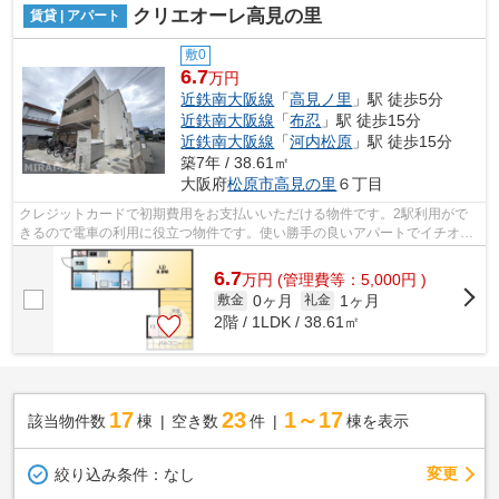
クリエオーレ高見の里
賃貸 | アパート
敷0
6.7
万円
近鉄南大阪線
「
高見ノ里
」駅 徒歩5分
近鉄南大阪線
「
布忍
」駅 徒歩15分
近鉄南大阪線
「
河内松原
」駅 徒歩15分
築7年 / 38.61㎡
大阪府
松原市
高見の里
６丁目
クレジットカードで初期費用をお支払いいただける物件です。2駅利用がで
きるので電車の利用に役立つ物件です。使い勝手の良いアパートでイチオシ
の物件です。徒歩5分で駅にアクセスで...
6.7
万
円
(管理費等：5,000円 )
0ヶ月
1ヶ月
敷金
礼金
2階 / 1LDK / 38.61㎡
17
23
1～17
該当物件数
棟
空き数
件
棟を表示
変更
絞り込み条件：
なし