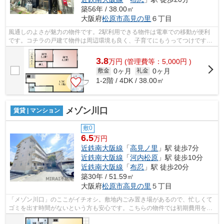
築56年 / 38.00㎡
大阪府
松原市
高見の里
６丁目
風通しのよさが魅力の物件です。2駅利用できる物件は電車での移動が便利
です。コチラの戸建て物件は周辺環境も良く、子育てにもうってつけです。
駅から徒歩9分の位置にある物件なので...
3.8
万
円
(管理費等：5,000円 )
0ヶ月
0ヶ月
敷金
礼金
1-2階 / 4DK / 38.00㎡
メゾン川口
賃貸 | マンション
敷0
6.5
万円
近鉄南大阪線
「
高見ノ里
」駅 徒歩7分
近鉄南大阪線
「
河内松原
」駅 徒歩10分
近鉄南大阪線
「
布忍
」駅 徒歩20分
築30年 / 51.59㎡
大阪府
松原市
高見の里
５丁目
「メゾン川口」のここがイチオシ。敷地内ごみ置き場があるので、忙しくて
ゴミを出す時間がないという方も安心です。こちらの物件では初期費用をカ
ードでお支払いいただけます。防犯対...