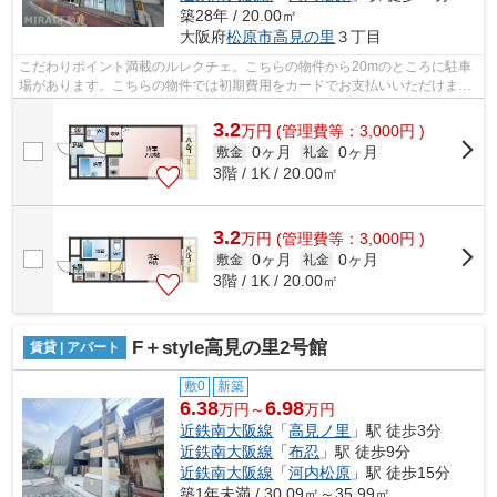
築28年 / 20.00㎡
大阪府
松原市
高見の里
３丁目
こだわりポイント満載のルレクチェ。こちらの物件から20mのところに駐車
場があります。こちらの物件では初期費用をカードでお支払いいただけま
す。2駅利用可能な物件なので、用途や行...
3.2
万
円
(管理費等：3,000円 )
0ヶ月
0ヶ月
敷金
礼金
3階 / 1K / 20.00㎡
3.2
万
円
(管理費等：3,000円 )
0ヶ月
0ヶ月
敷金
礼金
3階 / 1K / 20.00㎡
F＋style高見の里2号館
賃貸 | アパート
敷0
新築
6.38
6.98
万円～
万円
近鉄南大阪線
「
高見ノ里
」駅 徒歩3分
近鉄南大阪線
「
布忍
」駅 徒歩9分
近鉄南大阪線
「
河内松原
」駅 徒歩15分
築1年未満 / 30.09㎡～35.99㎡