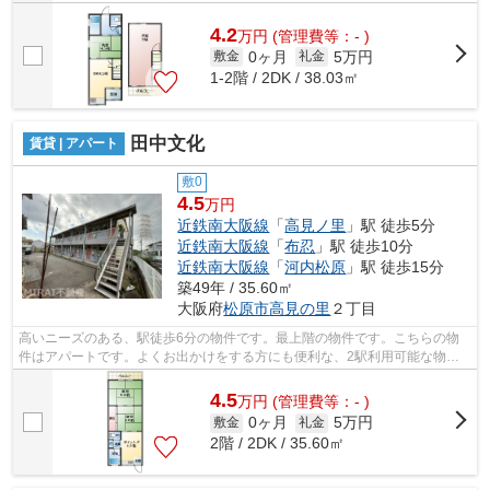
4.2
万
円
(管理費等：- )
0ヶ月
5万円
敷金
礼金
1-2階 / 2DK / 38.03㎡
田中文化
賃貸 | アパート
敷0
4.5
万円
近鉄南大阪線
「
高見ノ里
」駅 徒歩5分
近鉄南大阪線
「
布忍
」駅 徒歩10分
近鉄南大阪線
「
河内松原
」駅 徒歩15分
築49年 / 35.60㎡
大阪府
松原市
高見の里
２丁目
高いニーズのある、駅徒歩6分の物件です。最上階の物件です。こちらの物
件はアパートです。よくお出かけをする方にも便利な、2駅利用可能な物件
です。賃貸物件をお探しなら、当社にお...
4.5
万
円
(管理費等：- )
0ヶ月
5万円
敷金
礼金
2階 / 2DK / 35.60㎡