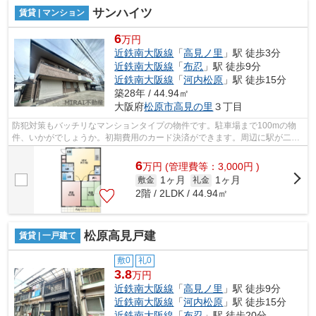
サンハイツ
賃貸 | マンション
6
万円
近鉄南大阪線
「
高見ノ里
」駅 徒歩3分
近鉄南大阪線
「
布忍
」駅 徒歩9分
近鉄南大阪線
「
河内松原
」駅 徒歩15分
築28年 / 44.94㎡
大阪府
松原市
高見の里
３丁目
防犯対策もバッチリなマンションタイプの物件です。駐車場まで100mの物
件、いかがでしょうか。初期費用のカード決済ができます。周辺に駅が二つ
あり、交通の利便性が高いです。当社は...
6
万
円
(管理費等：3,000円 )
1ヶ月
1ヶ月
敷金
礼金
2階 / 2LDK / 44.94㎡
松原高見戸建
賃貸 | 一戸建て
敷0
礼0
3.8
万円
近鉄南大阪線
「
高見ノ里
」駅 徒歩9分
近鉄南大阪線
「
河内松原
」駅 徒歩15分
近鉄南大阪線
「
布忍
」駅 徒歩20分