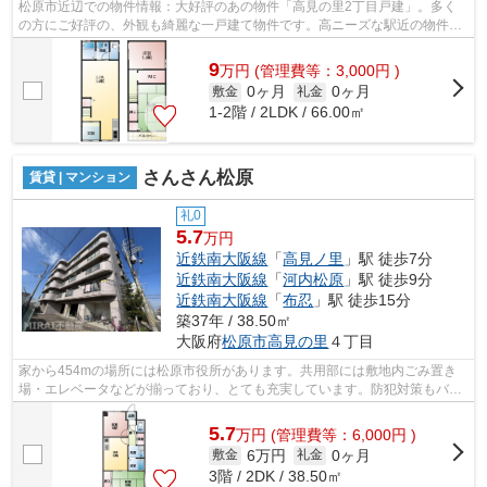
松原市近辺での物件情報：大好評のあの物件「高見の里2丁目戸建」。多く
の方にご好評の、外観も綺麗な一戸建て物件です。高ニーズな駅近の物件
で、徒歩5分で駅に行くことができます。...
9
万
円
(管理費等：3,000円 )
0ヶ月
0ヶ月
敷金
礼金
1-2階 / 2LDK / 66.00㎡
さんさん松原
賃貸 | マンション
礼0
5.7
万円
近鉄南大阪線
「
高見ノ里
」駅 徒歩7分
近鉄南大阪線
「
河内松原
」駅 徒歩9分
近鉄南大阪線
「
布忍
」駅 徒歩15分
築37年 / 38.50㎡
大阪府
松原市
高見の里
４丁目
家から454mの場所には松原市役所があります。共用部には敷地内ごみ置き
場・エレベータなどが揃っており、とても充実しています。防犯対策もバッ
チリなマンションタイプの物件です。夏...
5.7
万
円
(管理費等：6,000円 )
6万円
0ヶ月
敷金
礼金
3階 / 2DK / 38.50㎡