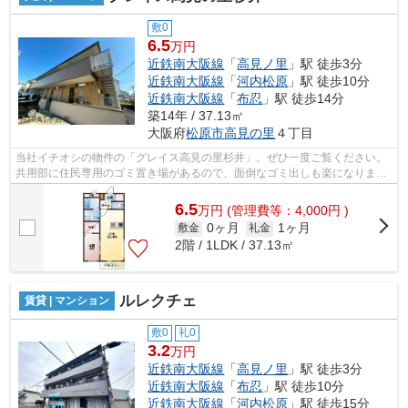
敷0
6.5
万円
近鉄南大阪線
「
高見ノ里
」駅 徒歩3分
近鉄南大阪線
「
河内松原
」駅 徒歩10分
近鉄南大阪線
「
布忍
」駅 徒歩14分
築14年 / 37.13㎡
大阪府
松原市
高見の里
４丁目
当社イチオシの物件の「グレイス高見の里杉井」。ぜひ一度ご覧ください。
共用部に住民専用のゴミ置き場があるので、面倒なゴミ出しも楽になりま
す。通風良好で陽の当たる気持ちの良い...
6.5
万
円
(管理費等：4,000円 )
0ヶ月
1ヶ月
敷金
礼金
2階 / 1LDK / 37.13㎡
ルレクチェ
賃貸 | マンション
敷0
礼0
3.2
万円
近鉄南大阪線
「
高見ノ里
」駅 徒歩3分
近鉄南大阪線
「
布忍
」駅 徒歩10分
近鉄南大阪線
「
河内松原
」駅 徒歩15分