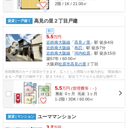
2階 / 1K / 21.00㎡
高見の里２丁目戸建
賃貸 | 一戸建て
敷0
5.5
万円
近鉄南大阪線
「
高見ノ里
」駅 徒歩4分
近鉄南大阪線
「
布忍
」駅 徒歩7分
近鉄南大阪線
「
河内松原
」駅 徒歩15分
築57年 / 60.00㎡
大阪府
松原市
高見の里
２丁目
初期費用のカード決済ができます。広々とした間取りが魅力的な、開放感の
ある一戸建ての物件です。駅まで4分と、駅近でアクセスも良好な物件で
す。近くに駅が2つあるため、用途や行き...
5.5
万
円
(管理費等：- )
0ヶ月
1ヶ月
敷金
礼金
1-2階 / 3DK / 60.00㎡
ユーママンション
賃貸 | マンション
3.2
万円