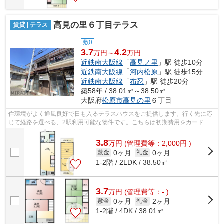
高見の里６丁目テラス
賃貸 | テラス
敷0
3.7
4.2
万円～
万円
近鉄南大阪線
「
高見ノ里
」駅 徒歩10分
近鉄南大阪線
「
河内松原
」駅 徒歩15分
近鉄南大阪線
「
布忍
」駅 徒歩20分
築58年 / 38.01㎡～38.50㎡
大阪府
松原市
高見の里
６丁目
住環境がよく通風良好で日も入るテラスハウスをご提供します。行く先に応
じて経路を選べる、2駅利用可能な物件です。こちらは初期費用をカードで
お支払いいただけるテラスハウスです。...
3.8
万
円
(管理費等：2,000円 )
0ヶ月
0ヶ月
敷金
礼金
1-2階 / 2LDK / 38.50㎡
3.7
万
円
(管理費等：- )
0ヶ月
2ヶ月
敷金
礼金
1-2階 / 4DK / 38.01㎡