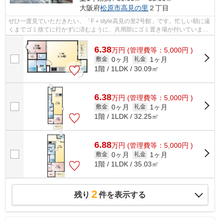
大阪府
松原市
高見の里
２丁目
ぜひ一度見ていただきたい、「F＋style高見の里2号館」です。忙しい朝に遠
くまでゴミ捨てに行かずに済むように、共用部にゴミ置き場が付いていま
す。こちらの物件はアパートです。移動...
6.38
万
円
(管理費等：5,000円 )
0ヶ月
1ヶ月
敷金
礼金
1階 / 1LDK / 30.09㎡
6.38
万
円
(管理費等：5,000円 )
0ヶ月
1ヶ月
敷金
礼金
1階 / 1LDK / 32.25㎡
6.88
万
円
(管理費等：5,000円 )
0ヶ月
1ヶ月
敷金
礼金
1階 / 1LDK / 35.03㎡
2
残り
件を表示する