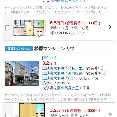
大阪府
松原市
高見の里
３丁目
テイズメゾンの詳しい情報。周辺には、徒歩2分で利用できる駅がありま
す。初期費用をカードでお支払いいただけるので、カードで決済したい方に
もおすすめです。敷地内にごみ置き場があ...
6.5
万
円
(管理費等：5,000円 )
0ヶ月
0ヶ月
敷金
礼金
2階 / 3LDK / 53.00㎡
松原マンションカワ
賃貸 | マンション
敷0
礼0
3.2
万円
近鉄南大阪線
「
高見ノ里
」駅 徒歩3分
近鉄南大阪線
「
河内松原
」駅 徒歩10分
近鉄南大阪線
「
布忍
」駅 徒歩10分
築35年 / 21.00㎡
大阪府
松原市
高見の里
１丁目
多くの方からご好評頂いている松原マンションカワのご紹介です。移動距離
が短くてすむ、敷地内ごみ置き場です。2駅利用可能な物件で移動範囲が広
がります。こちらの物件はマンションで...
3.2
万
円
(管理費等：8,000円 )
0ヶ月
0ヶ月
敷金
礼金