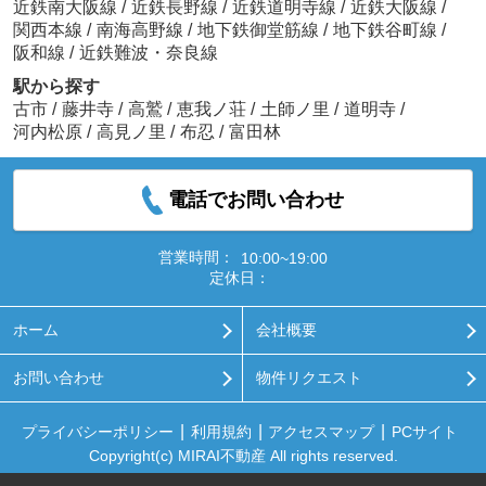
近鉄南大阪線
/
近鉄長野線
/
近鉄道明寺線
/
近鉄大阪線
/
関西本線
/
南海高野線
/
地下鉄御堂筋線
/
地下鉄谷町線
/
阪和線
/
近鉄難波・奈良線
駅から探す
古市
/
藤井寺
/
高鷲
/
恵我ノ荘
/
土師ノ里
/
道明寺
/
河内松原
/
高見ノ里
/
布忍
/
富田林
電話でお問い合わせ
営業時間：
10:00~19:00
定休日：
ホーム
会社概要
お問い合わせ
物件リクエスト
プライバシーポリシー
利用規約
アクセスマップ
PCサイト
Copyright(c) MIRAI不動産 All rights reserved.