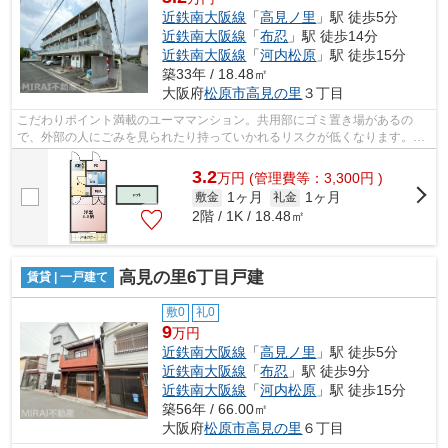
近鉄南大阪線
「
高見ノ里
」駅 徒歩5分
近鉄南大阪線
「
布忍
」駅 徒歩14分
近鉄南大阪線
「
河内松原
」駅 徒歩15分
築33年 / 18.48㎡
大阪府
松原市
高見の里
３丁目
こだわりポイント満載のユーママンション。共用部にゴミ置き場があるの
で、外部の人にごみを見られたり持っていかれるリスクが低くなります。日
頃から電車をよく利用するなら2駅利用可...
3.2
万
円
(管理費等：3,300円 )
1ヶ月
1ヶ月
敷金
礼金
2階 / 1K / 18.48㎡
高見の里6丁目戸建
賃貸 | 一戸建て
敷0
礼0
9
万円
近鉄南大阪線
「
高見ノ里
」駅 徒歩5分
近鉄南大阪線
「
布忍
」駅 徒歩9分
近鉄南大阪線
「
河内松原
」駅 徒歩15分
築56年 / 66.00㎡
大阪府
松原市
高見の里
６丁目