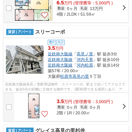
6.5
万
円
(管理費等：5,000円 )
0ヶ月
13万円
敷金
礼金
4階 / 2LDK / 51.59㎡
スリーコーポ
賃貸 | アパート
敷0
礼0
3.5
万円
近鉄南大阪線
「
高見ノ里
」駅 徒歩3分
近鉄南大阪線
「
河内天美
」駅 徒歩10分
近鉄南大阪線
「
河内松原
」駅 徒歩14分
築57年 / 20.00㎡
大阪府
松原市
高見の里
５丁目
近鉄南大阪線高見ノ里駅周辺物件：スリーコーポ。駅まで歩いてアクセスで
きる、徒歩5分の距離に立地する物件です。2駅利用できる場所にあり、アク
セスが便利です。こちらの物件はアパ...
3.5
万
円
(管理費等：3,000円 )
0ヶ月
0ヶ月
敷金
礼金
2階 / 1R / 20.00㎡
グレイス高見の里杉井
賃貸 | アパート