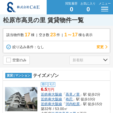
閲覧履歴
お気に入り
メニュー
0
0
松原市高見の里 賃貸物件一覧
17
23
1～17
該当物件数
棟
空き数
件
棟を表示
変更
絞り込み条件：
なし
空室のみ
テイズメゾン
賃貸 | マンション
敷0
礼0
6.5
万円
近鉄南大阪線
「
高見ノ里
」駅 徒歩2分
近鉄南大阪線
「
布忍
」駅 徒歩10分
近鉄南大阪線
「
河内松原
」駅 徒歩15分
築32年 / 53.00㎡