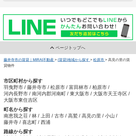
ページトップへ
藤井寺市の賃貸｜MIRAI不動産
>
(賃貸)地域から探す
>
松原市
>
高見の里の賃
貸物件
市区町村から探す
羽曳野市
/
藤井寺市
/
松原市
/
富田林市
/
柏原市
/
河内長野市
/
南河内郡河南町
/
東大阪市
/
大阪市天王寺区
/
大阪市東住吉区
町名から探す
南恵我之荘
/
林
/
上田
/
古市
/
高鷲
/
高見の里
/
小山
/
藤井寺
/
喜志町
/
西浦
路線から探す