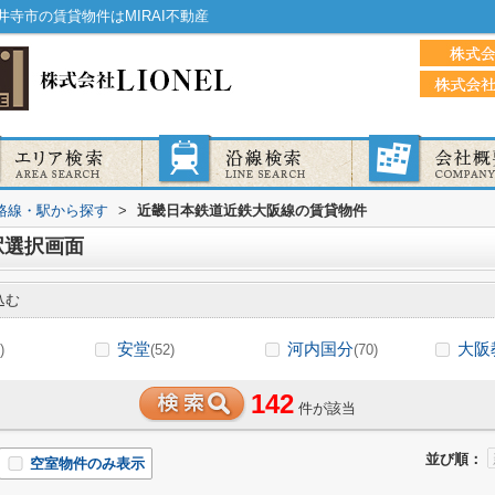
寺市の賃貸物件はMIRAI不動産
)路線・駅から探す
>
近畿日本鉄道近鉄大阪線の賃貸物件
駅選択画面
込む
安堂
河内国分
大阪
)
(52)
(70)
142
件が該当
並び順：
空室物件のみ表示