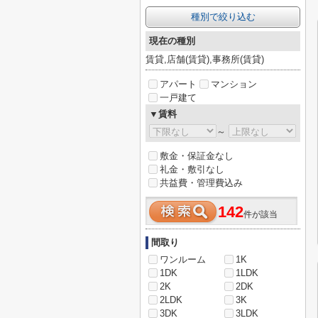
種別で絞り込む
現在の種別
賃貸,店舗(賃貸),事務所(賃貸)
アパート
マンション
一戸建て
▼賃料
～
敷金・保証金なし
礼金・敷引なし
共益費・管理費込み
142
件が該当
間取り
ワンルーム
1K
1DK
1LDK
2K
2DK
2LDK
3K
3DK
3LDK