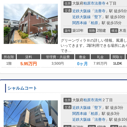
大阪府
柏原市
法善寺
４丁目
住所
交通
近鉄大阪線
「
法善寺
」駅 徒歩5分
近鉄大阪線
「
堅下
」駅 徒歩10分
関西本線
「
柏原
」駅 徒歩15分
築10年
2階建
木造
築年
階数
構造
グリーンヴィラⅢの詳しい情報。風通し
いってきます。2駅利用できる場所にあ
でき...
所在階
賃料
管理費・共益費
敷金
礼金
間取り
5.95
万円
0ヶ月
1階
3,500円
7.95万円
1LDK
シャルムコート
大阪府
柏原市
清州
２丁目
住所
交通
近鉄大阪線
「
堅下
」駅 徒歩3分
関西本線
「
柏原
」駅 徒歩3分
近鉄大阪線
「
法善寺
」駅 徒歩10