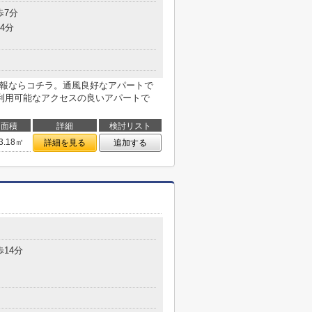
歩7分
4分
情報ならコチラ。通風良好なアパートで
利用可能なアクセスの良いアパートで
面積
詳細
検討リスト
3.18㎡
詳細を見る
追加する
歩14分