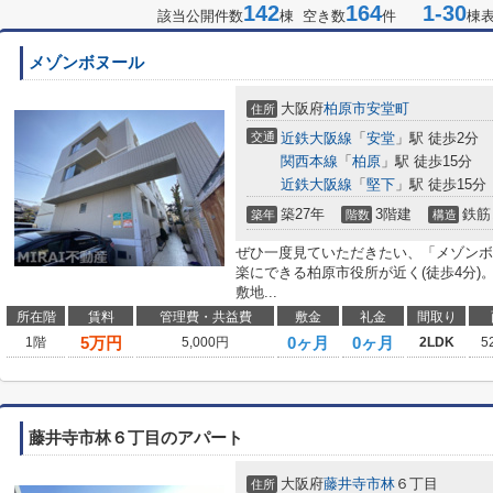
142
164
1-30
該当公開件数
棟 空き数
件
棟
メゾンボヌール
大阪府
柏原市
安堂町
住所
交通
近鉄大阪線
「
安堂
」駅 徒歩2分
関西本線
「
柏原
」駅 徒歩15分
近鉄大阪線
「
堅下
」駅 徒歩15分
築27年
3階建
鉄筋
築年
階数
構造
ぜひ一度見ていただきたい、「メゾンボ
楽にできる柏原市役所が近く(徒歩4分
敷地...
所在階
賃料
管理費・共益費
敷金
礼金
間取り
5
万円
0ヶ月
0ヶ月
1階
5,000円
2LDK
5
藤井寺市林６丁目のアパート
大阪府
藤井寺市
林
６丁目
住所