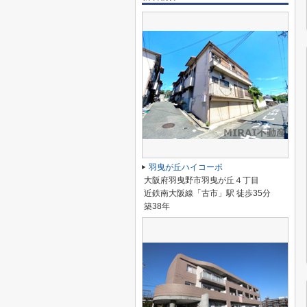
羽曳が丘ハイコーポ
大阪府羽曳野市羽曳が丘４丁目
近鉄南大阪線「古市」駅 徒歩35分
築38年