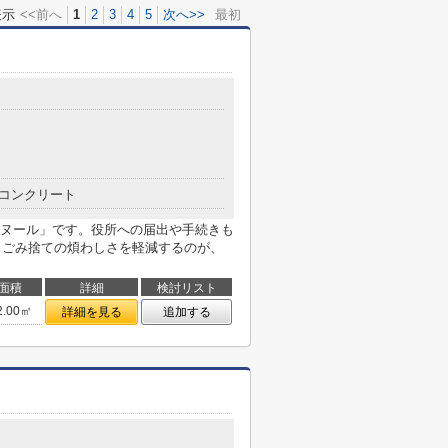
表示
<<前へ
1
2
3
4
5
次へ>>
最初
コンクリート
ヌール」です。役所への届出や手続きも
)。ごみ捨ての煩わしさを軽減するのが、
面積
詳細
検討リスト
2.00㎡
詳細を見る
追加する