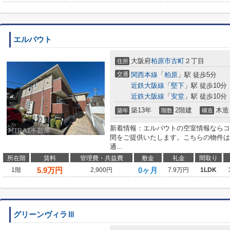
エルバウト
大阪府
柏原市
古町
２丁目
住所
交通
関西本線
「
柏原
」駅 徒歩5分
近鉄大阪線
「
堅下
」駅 徒歩10分
近鉄大阪線
「
安堂
」駅 徒歩10分
築13年
2階建
木造
築年
階数
構造
新着情報：エルバウトの空室情報ならコ
間をご提供いたします。こちらの物件は
通...
所在階
賃料
管理費・共益費
敷金
礼金
間取り
5.9
万円
0ヶ月
1階
2,900円
7.9万円
1LDK
グリーンヴィラⅢ