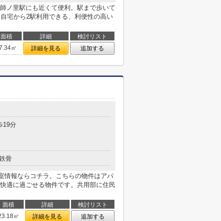
師ノ里駅にも近くて便利。駅まで歩いて
。自宅から2駅利用できる、利便性の高い
面積
詳細
検討リスト
7.34㎡
詳細を見る
追加する
歩19分
鉄骨
室情報ならコチラ。こちらの物件はアパ
快適に過ごせる物件です。共用部に住民
面積
詳細
検討リスト
23.18㎡
詳細を見る
追加する