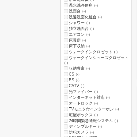
温水洗浄便座
(-)
洗面台
(-)
洗髪洗面化粧台
(-)
シャワー
(-)
独立洗面台
(-)
エアコン
(-)
床暖房
(-)
床下収納
(-)
ウォークインクロゼット
(-)
ウォークインシューズクロゼット
(-)
収納豊富
(-)
CS
(-)
BS
(-)
CATV
(-)
光ファイバー
(-)
インターネット対応
(-)
オートロック
(-)
TVモニタ付インターホン
(-)
宅配ボックス
(-)
24時間緊急通報システム
(-)
ディンプルキー
(-)
防犯カメラ
(-)