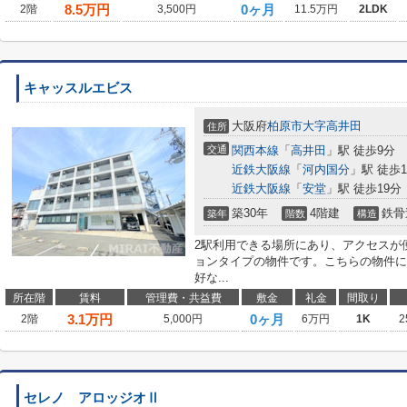
8.5
万円
0ヶ月
2階
3,500円
11.5万円
2LDK
キャッスルエビス
大阪府
柏原市
大字高井田
住所
交通
関西本線
「
高井田
」駅 徒歩9分
近鉄大阪線
「
河内国分
」駅 徒歩1
近鉄大阪線
「
安堂
」駅 徒歩19分
築30年
4階建
鉄骨
築年
階数
構造
2駅利用できる場所にあり、アクセスが
ョンタイプの物件です。こちらの物件に
好な...
所在階
賃料
管理費・共益費
敷金
礼金
間取り
3.1
万円
0ヶ月
2階
5,000円
6万円
1K
2
セレノ アロッジオⅡ