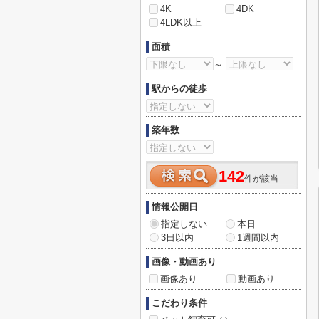
4K
4DK
4LDK以上
面積
～
駅からの徒歩
築年数
142
件が該当
情報公開日
指定しない
本日
3日以内
1週間以内
画像・動画あり
画像あり
動画あり
こだわり条件