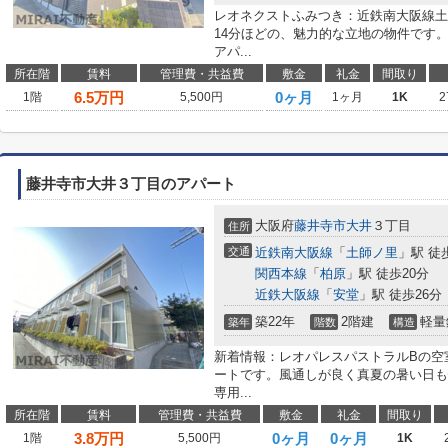
レオネクストふみつき：近鉄南大阪線土
14分ほどの、魅力的な立地の物件です
アパ...
所在階
賃料
管理費・共益費
敷金
礼金
間取り
6.5
万円
0ヶ月
1階
5,500円
1ヶ月
1K
2
藤井寺市大井３丁目のアパート
大阪府
藤井寺市
大井
３丁目
住所
交通
近鉄南大阪線
「
土師ノ里
」駅 徒
関西本線
「
柏原
」駅 徒歩20分
近鉄大阪線
「
安堂
」駅 徒歩26分
築22年
2階建
軽量
築年
階数
構造
新着情報：レオパレスパストラルBの空
ートです。風通しが良く真夏の暑い日も
専用...
所在階
賃料
管理費・共益費
敷金
礼金
間取り
3.8
万円
0ヶ月
0ヶ月
1階
5,500円
1K