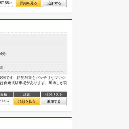
57.55㎡
詳細を見る
追加する
4分
造
便利です。防犯対策もバッチリなマンシ
は自走式駐車場があります。風通しが良
面積
詳細
検討リスト
5.00㎡
詳細を見る
追加する