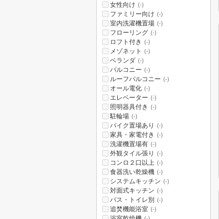
女性向け
(-)
ファミリー向け
(-)
室内洗濯機置場
(-)
フローリング
(-)
ロフト付き
(-)
メゾネット
(-)
ベランダ
(-)
バルコニー
(-)
ルーフバルコニー
(-)
オール電化
(-)
エレベーター
(-)
照明器具付き
(-)
駐輪場
(-)
バイク置場あり
(-)
家具・家電付き
(-)
洗濯機置場有
(-)
外観タイル張り
(-)
コンロ２口以上
(-)
食器洗い乾燥機
(-)
システムキッチン
(-)
対面式キッチン
(-)
バス・トイレ別
(-)
追焚機能浴室
(-)
浴室乾燥機
(-)