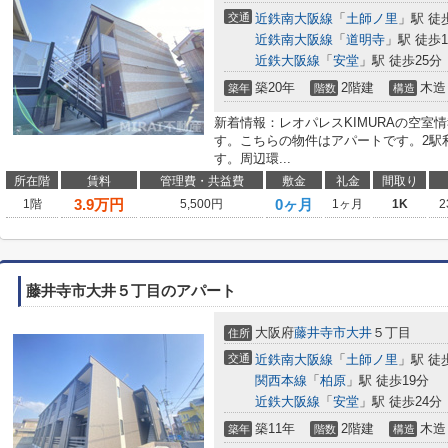
交通
近鉄南大阪線
「
土師ノ里
」駅 徒
近鉄南大阪線
「
道明寺
」駅 徒歩1
近鉄大阪線
「
安堂
」駅 徒歩25分
築20年
2階建
木造
築年
階数
構造
新着情報：レオパレスKIMURAの空室
す。こちらの物件はアパートです。2駅
す。周辺環...
所在階
賃料
管理費・共益費
敷金
礼金
間取り
3.9
万円
0ヶ月
1階
5,500円
1ヶ月
1K
2
藤井寺市大井５丁目のアパート
大阪府
藤井寺市
大井
５丁目
住所
交通
近鉄南大阪線
「
土師ノ里
」駅 徒
関西本線
「
柏原
」駅 徒歩19分
近鉄大阪線
「
安堂
」駅 徒歩24分
築11年
2階建
木造
築年
階数
構造