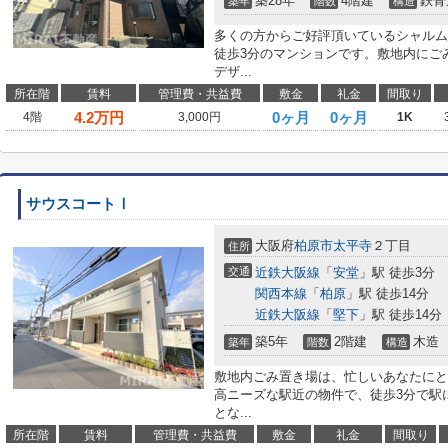
築28年
4階建
鉄骨
築年
階数
構造
多くの方からご好評頂いているシャルム
徒歩3分のマンションです。敷地内にご
デザ...
所在階
賃料
管理費・共益費
敷金
礼金
間取り
4.2
万円
0ヶ月
0ヶ月
4階
3,000円
1K
サウスコートⅠ
大阪府
柏原市
太平寺
２丁目
住所
交通
近鉄大阪線
「
安堂
」駅 徒歩3分
関西本線
「
柏原
」駅 徒歩14分
近鉄大阪線
「
堅下
」駅 徒歩14分
築5年
2階建
木造
築年
階数
構造
敷地内ごみ置き場は、忙しいあなたにと
高ニーズな駅近の物件で、徒歩3分で駅に
とな...
所在階
賃料
管理費・共益費
敷金
礼金
間取り