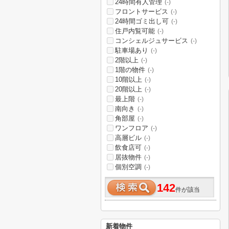
24時間有人管理
(-)
フロントサービス
(-)
24時間ゴミ出し可
(-)
住戸内覧可能
(-)
コンシェルジュサービス
(-)
駐車場あり
(-)
2階以上
(-)
1階の物件
(-)
10階以上
(-)
20階以上
(-)
最上階
(-)
南向き
(-)
角部屋
(-)
ワンフロア
(-)
高層ビル
(-)
飲食店可
(-)
居抜物件
(-)
個別空調
(-)
142
件が該当
新着物件