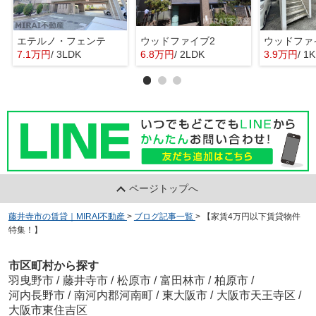
エテルノ・フェンテ
ウッドファイブ2
ウッドファ
7.1万円
/ 3LDK
6.8万円
/ 2LDK
3.9万円
/ 1K
ページトップへ
藤井寺市の賃貸｜MIRAI不動産
>
ブログ記事一覧
>
【家賃4万円以下賃貸物件
特集！】
市区町村から探す
羽曳野市
/
藤井寺市
/
松原市
/
富田林市
/
柏原市
/
河内長野市
/
南河内郡河南町
/
東大阪市
/
大阪市天王寺区
/
大阪市東住吉区