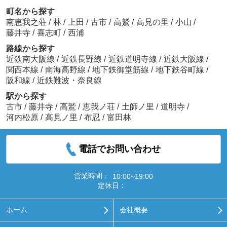
町名から探す
南恵我之荘
/
林
/
上田
/
古市
/
高鷲
/
高見の里
/
小山
/
藤井寺
/
喜志町
/
西浦
路線から探す
近鉄南大阪線
/
近鉄長野線
/
近鉄道明寺線
/
近鉄大阪線
/
関西本線
/
南海高野線
/
地下鉄御堂筋線
/
地下鉄谷町線
/
阪和線
/
近鉄難波・奈良線
駅から探す
古市
/
藤井寺
/
高鷲
/
恵我ノ荘
/
土師ノ里
/
道明寺
/
河内松原
/
高見ノ里
/
布忍
/
富田林
電話でお問い合わせ
営業時間：
10:00~19:00
定休日：
ホーム
会社概要