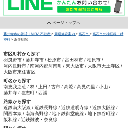
ページトップへ
藤井寺市の賃貸｜MIRAI不動産
>
周辺施設案内
>
高石市
>
高石市の神経科・精
神科
>
浜寺病院
市区町村から探す
羽曳野市
/
藤井寺市
/
松原市
/
富田林市
/
柏原市
/
河内長野市
/
南河内郡河南町
/
東大阪市
/
大阪市天王寺区
/
大阪市東住吉区
町名から探す
南恵我之荘
/
林
/
上田
/
古市
/
高鷲
/
高見の里
/
小山
/
藤井寺
/
喜志町
/
西浦
路線から探す
近鉄南大阪線
/
近鉄長野線
/
近鉄道明寺線
/
近鉄大阪線
/
関西本線
/
南海高野線
/
地下鉄御堂筋線
/
地下鉄谷町線
/
阪和線
/
近鉄難波・奈良線