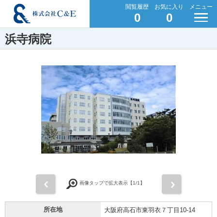
閲覧履歴
お気に入り
メニュー
0
0
浜寺病院
前
次
画像タップで拡大表示【
1
/1】
所在地
大阪府高石市東羽衣７丁目10-14