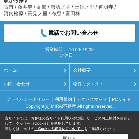
駅から探す
古市
/
藤井寺
/
高鷲
/
恵我ノ荘
/
土師ノ里
/
道明寺
/
河内松原
/
高見ノ里
/
布忍
/
富田林
電話でお問い合わせ
営業時間：
10:00~19:00
定休日：
ホーム
会社概要
お問い合わせ
物件リクエスト
プライバシーポリシー
利用規約
アクセスマップ
PCサイト
Copyright(c) MIRAI不動産 All rights reserved.
当サイトでは、お客様の当サイト利用状況把握、サービス向上検討を目的と
して、クッキー（Cookie）を使用しています。
詳しくは、当社の
「Cookieの取扱いについて」
をご確認ください。
閉じる