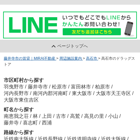
ページトップへ
藤井寺市の賃貸｜MIRAI不動産
>
周辺施設案内
>
高石市
>
高石市のドラッグス
トア
市区町村から探す
羽曳野市
/
藤井寺市
/
松原市
/
富田林市
/
柏原市
/
河内長野市
/
南河内郡河南町
/
東大阪市
/
大阪市天王寺区
/
大阪市東住吉区
町名から探す
南恵我之荘
/
林
/
上田
/
古市
/
高鷲
/
高見の里
/
小山
/
藤井寺
/
喜志町
/
西浦
路線から探す
近鉄南大阪線
/
近鉄長野線
/
近鉄道明寺線
/
近鉄大阪線
/