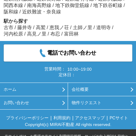
関西本線
/
南海高野線
/
地下鉄御堂筋線
/
地下鉄谷町線
/
阪和線
/
近鉄難波・奈良線
駅から探す
古市
/
藤井寺
/
高鷲
/
恵我ノ荘
/
土師ノ里
/
道明寺
/
河内松原
/
高見ノ里
/
布忍
/
富田林
電話でお問い合わせ
営業時間：
10:00~19:00
定休日：
ホーム
会社概要
お問い合わせ
物件リクエスト
プライバシーポリシー
利用規約
アクセスマップ
PCサイト
Copyright(c) MIRAI不動産 All rights reserved.