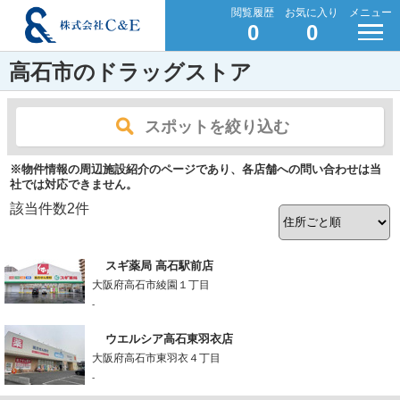
閲覧履歴
お気に入り
メニュー
0
0
高石市のドラッグストア
スポットを絞り込む
※物件情報の周辺施設紹介のページであり、各店舗への問い合わせは当
社では対応できません。
該当件数
2
件
スギ薬局 高石駅前店
大阪府高石市綾園１丁目
-
ウエルシア高石東羽衣店
大阪府高石市東羽衣４丁目
-