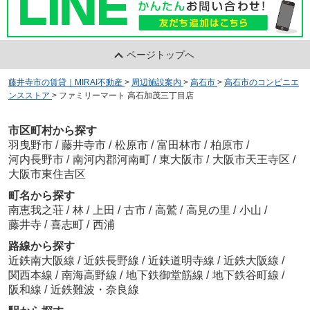
ページトップへ
藤井寺市の賃貸｜MIRAI不動産
>
周辺施設案内
>
高石市
>
高石市のコンビニエ
ンスストア
>
ファミリーマート 高石加茂三丁目店
市区町村から探す
羽曳野市
/
藤井寺市
/
松原市
/
富田林市
/
柏原市
/
河内長野市
/
南河内郡河南町
/
東大阪市
/
大阪市天王寺区
/
大阪市東住吉区
町名から探す
南恵我之荘
/
林
/
上田
/
古市
/
高鷲
/
高見の里
/
小山
/
藤井寺
/
喜志町
/
西浦
路線から探す
近鉄南大阪線
/
近鉄長野線
/
近鉄道明寺線
/
近鉄大阪線
/
関西本線
/
南海高野線
/
地下鉄御堂筋線
/
地下鉄谷町線
/
阪和線
/
近鉄難波・奈良線