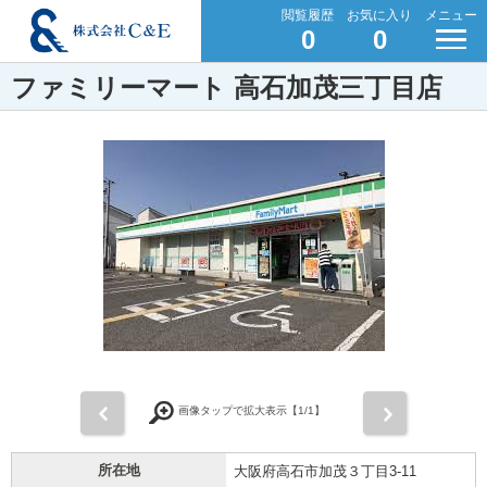
閲覧履歴
お気に入り
メニュー
0
0
ファミリーマート 高石加茂三丁目店
前
次
画像タップで拡大表示【
1
/1】
所在地
大阪府高石市加茂３丁目3-11