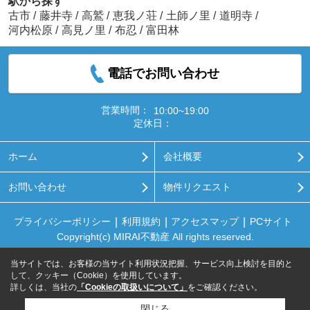
駅から探す
古市
/
藤井寺
/
高鷲
/
恵我ノ荘
/
土師ノ里
/
道明寺
/
河内松原
/
高見ノ里
/
布忍
/
富田林
電話でお問い合わせ
営業時間：
10:00~19:00
定休日：
ホーム
会社概要
お問い合わせ
物件リクエスト
プライバシーポリシー
利用規約
アクセスマップ
PCサイト
Copyright(c) MIRAI不動産 All rights reserved.
当サイトでは、お客様の当サイト利用状況把握、サービス向上検討を目的と
して、クッキー（Cookie）を使用しています。
詳しくは、当社の
「Cookieの取扱いについて」
をご確認ください。
閉じる