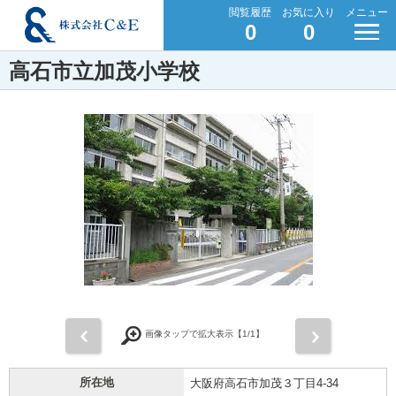
閲覧履歴
お気に入り
メニュー
0
0
高石市立加茂小学校
前
次
画像タップで拡大表示【
1
/1】
所在地
大阪府高石市加茂３丁目4-34