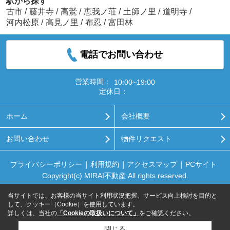
駅から探す
古市
/
藤井寺
/
高鷲
/
恵我ノ荘
/
土師ノ里
/
道明寺
/
河内松原
/
高見ノ里
/
布忍
/
富田林
電話でお問い合わせ
営業時間：
10:00~19:00
定休日：
ホーム
会社概要
お問い合わせ
物件リクエスト
プライバシーポリシー
利用規約
アクセスマップ
PCサイト
Copyright(c) MIRAI不動産 All rights reserved.
当サイトでは、お客様の当サイト利用状況把握、サービス向上検討を目的と
して、クッキー（Cookie）を使用しています。
詳しくは、当社の
「Cookieの取扱いについて」
をご確認ください。
閉じる