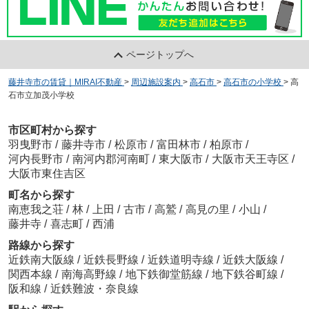
ページトップへ
藤井寺市の賃貸｜MIRAI不動産
>
周辺施設案内
>
高石市
>
高石市の小学校
>
高
石市立加茂小学校
市区町村から探す
羽曳野市
/
藤井寺市
/
松原市
/
富田林市
/
柏原市
/
河内長野市
/
南河内郡河南町
/
東大阪市
/
大阪市天王寺区
/
大阪市東住吉区
町名から探す
南恵我之荘
/
林
/
上田
/
古市
/
高鷲
/
高見の里
/
小山
/
藤井寺
/
喜志町
/
西浦
路線から探す
近鉄南大阪線
/
近鉄長野線
/
近鉄道明寺線
/
近鉄大阪線
/
関西本線
/
南海高野線
/
地下鉄御堂筋線
/
地下鉄谷町線
/
阪和線
/
近鉄難波・奈良線