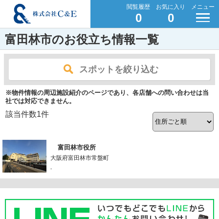
閲覧履歴
お気に入り
メニュー
0
0
富田林市のお役立ち情報一覧
スポットを絞り込む
※物件情報の周辺施設紹介のページであり、各店舗への問い合わせは当
社では対応できません。
該当件数
1
件
富田林市役所
大阪府富田林市常盤町
-