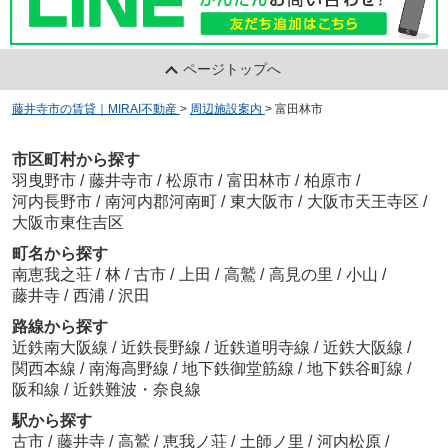
ページトップへ
藤井寺市の賃貸｜MIRAI不動産
>
周辺施設案内
>
富田林市
市区町村から探す
羽曳野市
/
藤井寺市
/
松原市
/
富田林市
/
柏原市
/
河内長野市
/
南河内郡河南町
/
東大阪市
/
大阪市天王寺区
/
大阪市東住吉区
町名から探す
南恵我之荘
/
林
/
古市
/
上田
/
高鷲
/
高見の里
/
小山
/
藤井寺
/
西浦
/
沢田
路線から探す
近鉄南大阪線
/
近鉄長野線
/
近鉄道明寺線
/
近鉄大阪線
/
関西本線
/
南海高野線
/
地下鉄御堂筋線
/
地下鉄谷町線
/
阪和線
/
近鉄難波・奈良線
駅から探す
古市
/
藤井寺
/
高鷲
/
恵我ノ荘
/
土師ノ里
/
河内松原
/