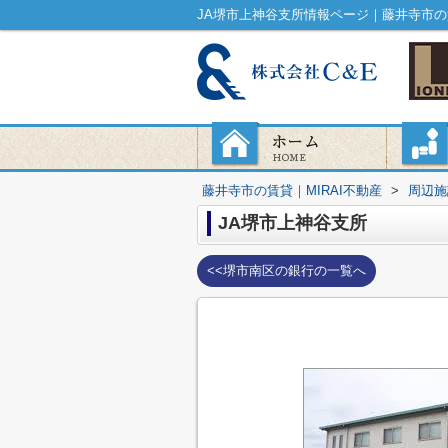
JA堺市上神谷支所情報ページ｜藤井寺市の賃
藤井寺市の賃貸｜MIRAI不動産
>
周辺施
JA堺市上神谷支所
<<堺市南区の銀行の一覧へ