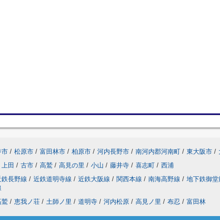
寺市
/
松原市
/
富田林市
/
柏原市
/
河内長野市
/
南河内郡河南町
/
東大阪市
/
上田
/
古市
/
高鷲
/
高見の里
/
小山
/
藤井寺
/
喜志町
/
西浦
近鉄長野線
/
近鉄道明寺線
/
近鉄大阪線
/
関西本線
/
南海高野線
/
地下鉄御堂
線
高鷲
/
恵我ノ荘
/
土師ノ里
/
道明寺
/
河内松原
/
高見ノ里
/
布忍
/
富田林