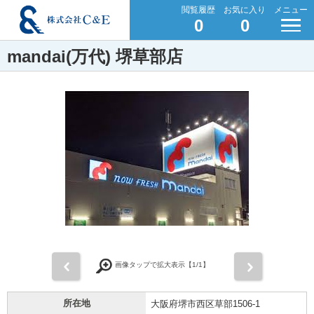
閲覧履歴
お気に入り
メニュー
0
0
mandai(万代) 堺草部店
前
次
画像タップで拡大表示【
1
/1】
所在地
大阪府堺市西区草部1506-1