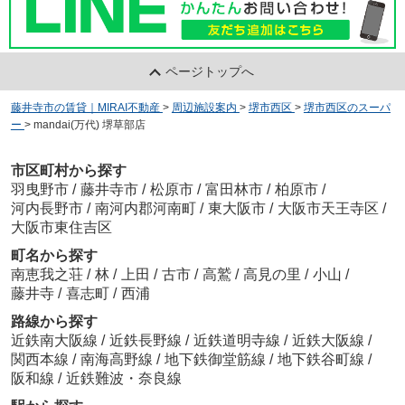
ページトップへ
藤井寺市の賃貸｜MIRAI不動産
>
周辺施設案内
>
堺市西区
>
堺市西区のスーパ
ー
>
mandai(万代) 堺草部店
市区町村から探す
羽曳野市
/
藤井寺市
/
松原市
/
富田林市
/
柏原市
/
河内長野市
/
南河内郡河南町
/
東大阪市
/
大阪市天王寺区
/
大阪市東住吉区
町名から探す
南恵我之荘
/
林
/
上田
/
古市
/
高鷲
/
高見の里
/
小山
/
藤井寺
/
喜志町
/
西浦
路線から探す
近鉄南大阪線
/
近鉄長野線
/
近鉄道明寺線
/
近鉄大阪線
/
関西本線
/
南海高野線
/
地下鉄御堂筋線
/
地下鉄谷町線
/
阪和線
/
近鉄難波・奈良線