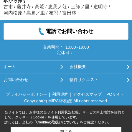
駅から探す
古市
/
藤井寺
/
高鷲
/
恵我ノ荘
/
土師ノ里
/
道明寺
/
河内松原
/
高見ノ里
/
布忍
/
富田林
電話でお問い合わせ
営業時間：
10:00~19:00
定休日：
ホーム
会社概要
お問い合わせ
物件リクエスト
プライバシーポリシー
利用規約
アクセスマップ
PCサイト
Copyright(c) MIRAI不動産 All rights reserved.
当サイトでは、お客様の当サイト利用状況把握、サービス向上検討を目的と
して、クッキー（Cookie）を使用しています。
詳しくは、当社の
「Cookieの取扱いについて」
をご確認ください。
閉じる