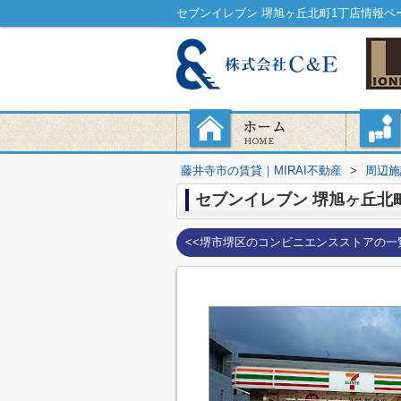
セブンイレブン 堺旭ヶ丘北町1丁店情報ペー
藤井寺市の賃貸｜MIRAI不動産
>
周辺施
セブンイレブン 堺旭ヶ丘北
<<堺市堺区のコンビニエンスストアの一