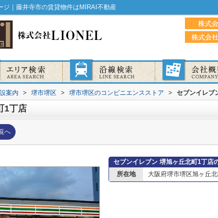
ジ｜藤井寺市の賃貸物件はMIRAI不動産
設案内
>
堺市堺区
>
堺市堺区のコンビニエンスストア
>
セブンイレブン
町1丁店
覧へ
セブンイレブン 堺旭ヶ丘北町1丁店
所在地
大阪府堺市堺区旭ヶ丘北町