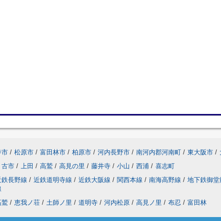
寺市
/
松原市
/
富田林市
/
柏原市
/
河内長野市
/
南河内郡河南町
/
東大阪市
/
古市
/
上田
/
高鷲
/
高見の里
/
藤井寺
/
小山
/
西浦
/
喜志町
近鉄長野線
/
近鉄道明寺線
/
近鉄大阪線
/
関西本線
/
南海高野線
/
地下鉄御堂
線
高鷲
/
恵我ノ荘
/
土師ノ里
/
道明寺
/
河内松原
/
高見ノ里
/
布忍
/
富田林