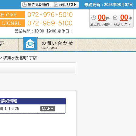
最終更新：2026年08月07日
00
00
件
件
最近見た物件
検討リスト
営業時間：10:00~19:00
定休日：
 堺旭ヶ丘北町1丁店
の詳細情報
１丁6-26
MAP
▼