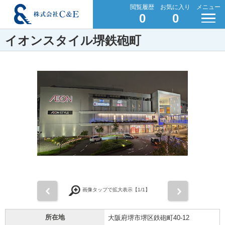
閲覧履歴
お気に入り
メニュー
0
0
イオンスタイル堺鉄砲町
前
次
画像タップで拡大表示【
1
/1】
所在地
大阪府堺市堺区鉄砲町40-12