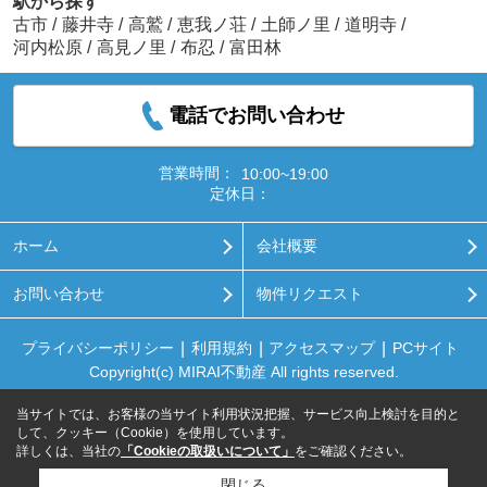
駅から探す
古市
/
藤井寺
/
高鷲
/
恵我ノ荘
/
土師ノ里
/
道明寺
/
河内松原
/
高見ノ里
/
布忍
/
富田林
電話でお問い合わせ
営業時間：
10:00~19:00
定休日：
ホーム
会社概要
お問い合わせ
物件リクエスト
プライバシーポリシー
利用規約
アクセスマップ
PCサイト
Copyright(c) MIRAI不動産 All rights reserved.
当サイトでは、お客様の当サイト利用状況把握、サービス向上検討を目的と
して、クッキー（Cookie）を使用しています。
詳しくは、当社の
「Cookieの取扱いについて」
をご確認ください。
閉じる