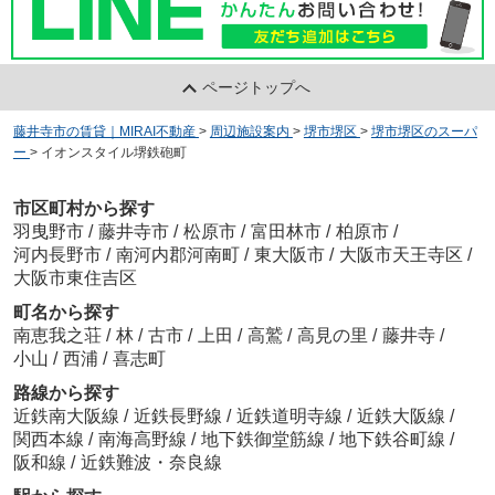
ページトップへ
藤井寺市の賃貸｜MIRAI不動産
>
周辺施設案内
>
堺市堺区
>
堺市堺区のスーパ
ー
>
イオンスタイル堺鉄砲町
市区町村から探す
羽曳野市
/
藤井寺市
/
松原市
/
富田林市
/
柏原市
/
河内長野市
/
南河内郡河南町
/
東大阪市
/
大阪市天王寺区
/
大阪市東住吉区
町名から探す
南恵我之荘
/
林
/
古市
/
上田
/
高鷲
/
高見の里
/
藤井寺
/
小山
/
西浦
/
喜志町
路線から探す
近鉄南大阪線
/
近鉄長野線
/
近鉄道明寺線
/
近鉄大阪線
/
関西本線
/
南海高野線
/
地下鉄御堂筋線
/
地下鉄谷町線
/
阪和線
/
近鉄難波・奈良線