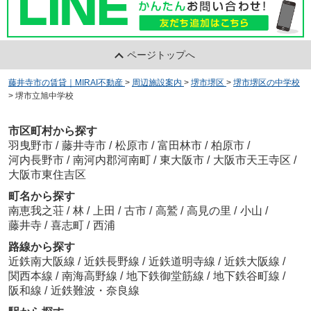
ページトップへ
藤井寺市の賃貸｜MIRAI不動産
>
周辺施設案内
>
堺市堺区
>
堺市堺区の中学校
>
堺市立旭中学校
市区町村から探す
羽曳野市
/
藤井寺市
/
松原市
/
富田林市
/
柏原市
/
河内長野市
/
南河内郡河南町
/
東大阪市
/
大阪市天王寺区
/
大阪市東住吉区
町名から探す
南恵我之荘
/
林
/
上田
/
古市
/
高鷲
/
高見の里
/
小山
/
藤井寺
/
喜志町
/
西浦
路線から探す
近鉄南大阪線
/
近鉄長野線
/
近鉄道明寺線
/
近鉄大阪線
/
関西本線
/
南海高野線
/
地下鉄御堂筋線
/
地下鉄谷町線
/
阪和線
/
近鉄難波・奈良線