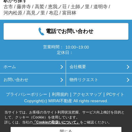
駅から探す
古市
/
藤井寺
/
高鷲
/
恵我ノ荘
/
土師ノ里
/
道明寺
/
河内松原
/
高見ノ里
/
布忍
/
富田林
電話でお問い合わせ
営業時間：
10:00~19:00
定休日：
ホーム
会社概要
お問い合わせ
物件リクエスト
プライバシーポリシー
利用規約
アクセスマップ
PCサイト
Copyright(c) MIRAI不動産 All rights reserved.
当サイトでは、お客様の当サイト利用状況把握、サービス向上検討を目的と
して、クッキー（Cookie）を使用しています。
詳しくは、当社の
「Cookieの取扱いについて」
をご確認ください。
閉じる