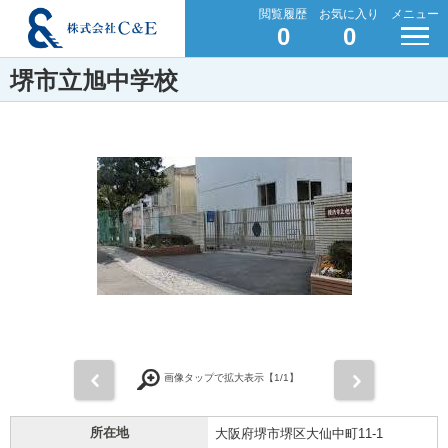
閲覧履歴
お気に入り
メニュー
0
0
堺市立旭中学校
前
次
画像タップで拡大表示【
1
/1】
所在地
大阪府堺市堺区大仙中町11-1