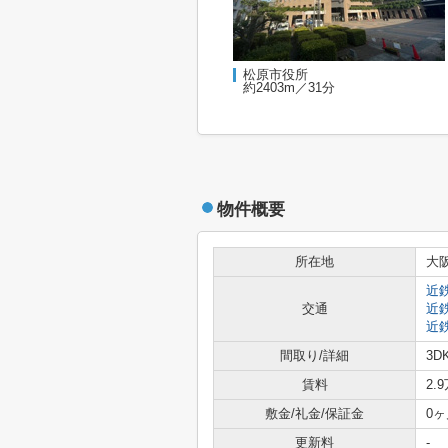
松原市役所
約2403m／31分
物件概要
所在地
大
近
交通
近
近
間取り/詳細
3D
賃料
2.
敷金/礼金/保証金
0ヶ
更新料
-