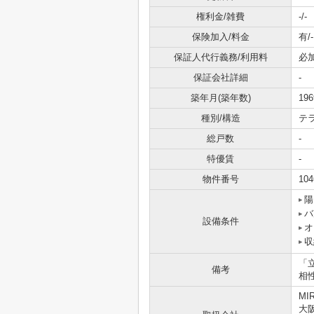
権利金/雑費
-/-
保険加入/料金
有/-
保証人代行義務/利用料
必
保証会社詳細
-
築年月(築年数)
19
種別/構造
テ
総戸数
-
特優賃
-
物件番号
104
陽
バ
設備条件
オ
収
「
備考
相
MI
大