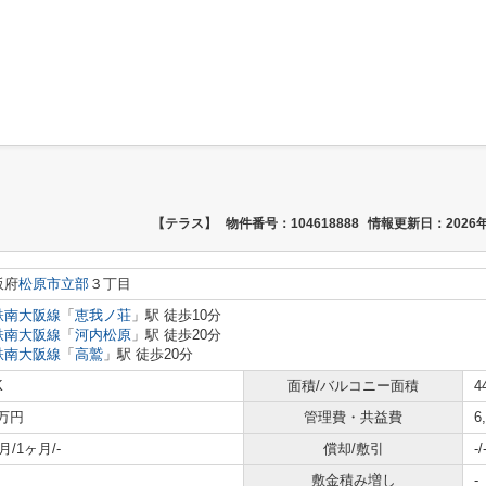
【テラス】
物件番号：104618888
情報更新日：2026年
阪府
松原市
立部
３丁目
鉄南大阪線
「
恵我ノ荘
」駅 徒歩10分
鉄南大阪線
「
河内松原
」駅 徒歩20分
鉄南大阪線
「
高鷲
」駅 徒歩20分
K
面積/バルコニー面積
4
9万円
管理費・共益費
6
月/1ヶ月/-
償却/敷引
-/
敷金積み増し
-