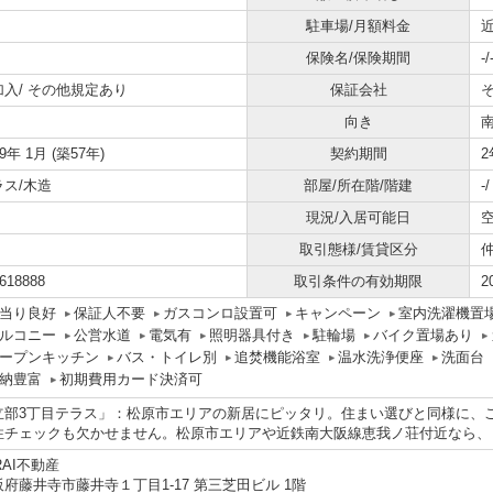
駐車場/月額料金
近
保険名/保険期間
-/
加入/
その他規定あり
保証会社
向き
69年 1月 (築57年)
契約期間
2
ラス/木造
部屋/所在階/階建
-
現況/入居可能日
取引態様/賃貸区分
618888
取引条件の有効期限
2
当り良好
保証人不要
ガスコンロ設置可
キャンペーン
室内洗濯機置
ルコニー
公営水道
電気有
照明器具付き
駐輪場
バイク置場あり
ープンキッチン
バス・トイレ別
追焚機能浴室
温水洗浄便座
洗面台
納豊富
初期費用カード決済可
立部3丁目テラス」：松原市エリアの新居にピッタリ。住まい選びと同様に、
性チェックも欠かせません。松原市エリアや近鉄南大阪線恵我ノ荘付近なら、
RAI不動産
阪府藤井寺市藤井寺１丁目1-17 第三芝田ビル 1階