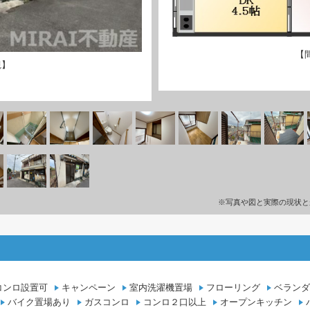
【
観】
※写真や図と実際の現状と
コンロ設置可
キャンペーン
室内洗濯機置場
フローリング
ベランダ
バイク置場あり
ガスコンロ
コンロ２口以上
オープンキッチン