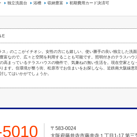
ー
独立洗面台
浴槽
収納豊富
初期費用カード決済可
C＆E
ラス」のここがイチオシ。女性の方にも嬉しい、使い勝手の良い独立した洗
豊富なので、広々と空間を利用することも可能です。照明付きのテラスハウ
の高まっているテラスハウスの物件で、気兼ねの無い生活を。現在空家とな
ります。住環境が整う街、松原市でお住まいをお探しなら、近鉄南大阪線恵
討してはいかがでしょうか。
-5010
〒583-0024
大阪府藤井寺市藤井寺１丁目1-17 第三