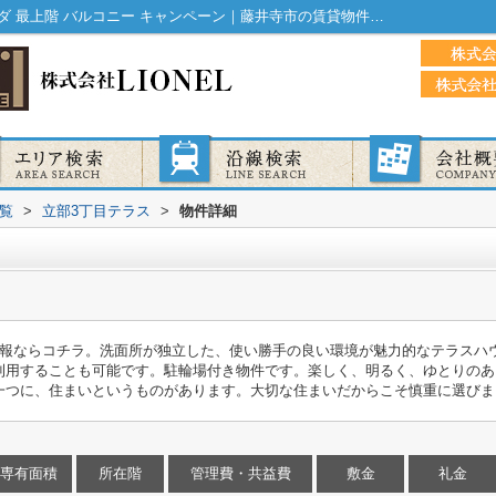
立部3丁目テラス｜IT重説 対応物件 ベランダ 最上階 バルコニー キャンペーン｜藤井寺市の賃貸物件はMIRAI不動産
覧
>
立部3丁目テラス
>
物件詳細
情報ならコチラ。洗面所が独立した、使い勝手の良い環境が魅力的なテラスハ
利用することも可能です。駐輪場付き物件です。楽しく、明るく、ゆとりのあ
一つに、住まいというものがあります。大切な住まいだからこそ慎重に選びま
専有面積
所在階
管理費・共益費
敷金
礼金