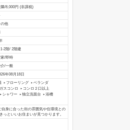
隣/8,000円 (非課税)
-
その他
南
年
/ 1-2階/ 2階建
空家/即時
仲介/一般
026年08月18日
場
フローリング
ベランダ
ガスコンロ
コンロ２口以上
シャワー
独立洗面台
浴槽
ご自身に合った街の雰囲気や住環境との
きっといいお住まいが見つかります。