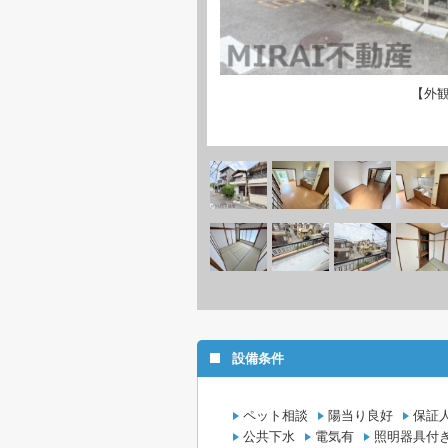
【外
設備条件
ペット相談
陽当り良好
保証
公共下水
電気有
照明器具付