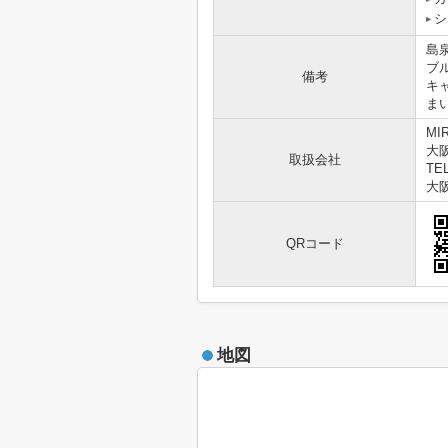
シ
島
ブ
備考
キ
ま
MI
大
取扱会社
TEL
大阪
QRコード
地図