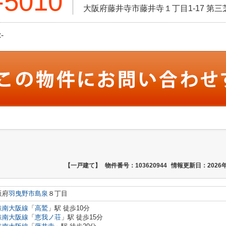
-5010
大阪府藤井寺市藤井寺１丁目1-17 第三
-
【一戸建て】
物件番号：103620944
情報更新日：2026年
阪府
羽曳野市
島泉
８丁目
鉄南大阪線
「
高鷲
」駅 徒歩10分
鉄南大阪線
「
恵我ノ荘
」駅 徒歩15分