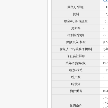
近
間取り/詳細
3L
賃料
5.
敷金/礼金/保証金
0ヶ
更新料
-
権利金/雑費
-/-
保険加入/料金
有/-
保証人代行義務/利用料
必
保証会社詳細
-
築年月(築年数)
19
種別/構造
一
総戸数
-
特優賃
-
物件番号
103
ペ
バ
設備条件
ガ