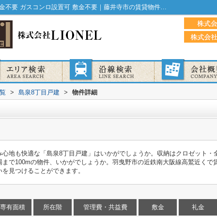
島泉8丁目戸建｜バルコニー 照明付き 保証金不要 ガスコンロ設置可 敷金不要｜藤井寺市の賃貸物件はMIRAI不動産
覧
>
島泉8丁目戸建
>
物件詳細
み心地も快適な「島泉8丁目戸建」はいかがでしょうか。収納はクロゼット・
場まで100mの物件、いかがでしょうか。羽曳野市の近鉄南大阪線高鷲近くで
いを見つけることができます。
専有面積
所在階
管理費・共益費
敷金
礼金