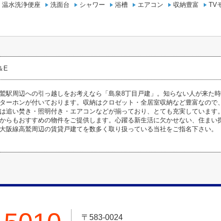
温水洗浄便座
洗面台
シャワー
浴槽
エアコン
収納豊富
TV
C＆E
鷲駅周辺への引っ越しをお考えなら「島泉8丁目戸建」。知らない人が来た
ターホンが付いております。収納はクロゼット・全居室収納など豊富なので
は追い焚き・照明付き・エアコンなどが揃っており、とても充実しています
からもおすすめの物件をご提供します。心躍る新生活に欠かせない、住まい
大阪線高鷲周辺の賃貸戸建てを数多く取り扱っている当社をご指名下さい。
〒583-0024