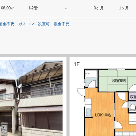
68.00㎡
1-2階
-
0ヶ月
1ヶ月
証金不要
ガスコンロ設置可
敷金不要