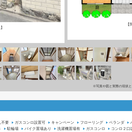
【
観】
※写真や図と実際の現状と
人不要
ガスコンロ設置可
キャンペーン
フローリング
ベランダ
き
駐輪場
バイク置場あり
洗濯機置場有
ガスコンロ
コンロ２口