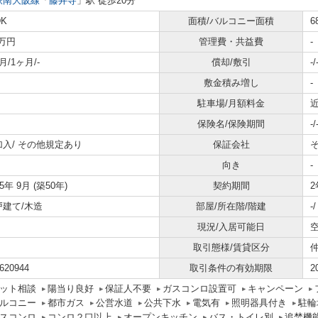
鉄南大阪線
「
藤井寺
」駅 徒歩20分
DK
面積/バルコニー面積
6
7万円
管理費・共益費
-
月/1ヶ月/-
償却/敷引
-/
敷金積み増し
-
駐車場/月額料金
近
保険名/保険期間
-/
加入/
その他規定あり
保証会社
向き
-
75年 9月 (築50年)
契約期間
2
戸建て/木造
部屋/所在階/階建
-
現況/入居可能日
取引態様/賃貸区分
620944
取引条件の有効期限
2
ット相談
陽当り良好
保証人不要
ガスコンロ設置可
キャンペーン
ルコニー
都市ガス
公営水道
公共下水
電気有
照明器具付き
駐輪
スコンロ
コンロ２口以上
オープンキッチン
バス・トイレ別
追焚機