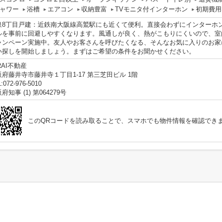
ャワー
浴槽
エアコン
収納豊富
TVモニタ付インターホン
初期費用
泉8丁目戸建：近鉄南大阪線高鷲駅にも近くて便利。直接会わずにインターホ
ルを事前に回避しやすくなります。風通しが良く、熱がこもりにくいので、室
ャンペーン実施中。友人やお客さんを呼びたくなる、そんなお気に入りのお家
い探しを開始しましょう。まずはご希望の条件をお聞かせください。
RAI不動産
阪府藤井寺市藤井寺１丁目1-17 第三芝田ビル 1階
:072-976-5010
府知事 (1) 第064279号
このQRコードを読み取ることで、スマホでも物件情報を確認でき