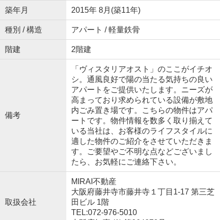
築年月
2015年 8月(築11年)
種別 / 構造
アパート / 軽量鉄骨
階建
2階建
「ヴィスタリアオスト」のここがイチオ
シ。通風良好で陽の当たる気持ちの良い
アパートをご提供いたします。ニーズが
高まっており求められている設備が敷地
内ごみ置き場です。こちらの物件はアパ
備考
ートです。物件情報を数多く取り揃えて
いる当社は、お客様のライフスタイルに
適した物件のご紹介をさせていただきま
す。ご要望やご不明な点などございまし
たら、お気軽にご連絡下さい。
MIRAI不動産
大阪府藤井寺市藤井寺１丁目1-17 第三芝
取扱会社
田ビル 1階
TEL:072-976-5010