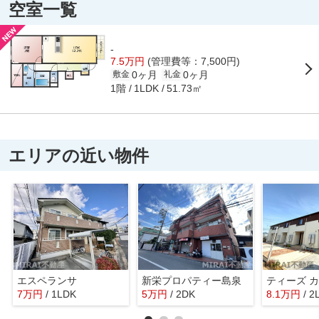
空室一覧
-
7.5万円
(管理費等：7,500円)
0ヶ月
0ヶ月
敷金
礼金
1階
51.73㎡
1LDK
エリアの近い物件
エスペランサ
新栄プロパティー島泉
7
万
円
/ 1LDK
5
万
円
/ 2DK
8.1
万
円
/ 2