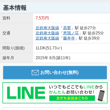
基本情報
賃料
7.5万円
近鉄南大阪線
「
高鷲
」駅 徒歩27分
交通
近鉄南大阪線
「
恵我ノ荘
」駅 徒歩25分
近鉄南大阪線
「
藤井寺
」駅 徒歩39分
間取り(面積)
1LDK(51.73㎡)
築年月
2015年 8月(築11年)
お問い合わせ(無料)