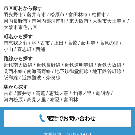
市区町村から探す
羽曳野市
/
藤井寺市
/
松原市
/
富田林市
/
柏原市
/
河内長野市
/
南河内郡河南町
/
東大阪市
/
大阪市天王寺区
/
大阪市東住吉区
町名から探す
南恵我之荘
/
林
/
古市
/
上田
/
高鷲
/
藤井寺
/
高見の里
/
小山
/
喜志町
/
西浦
路線から探す
近鉄南大阪線
/
近鉄長野線
/
近鉄道明寺線
/
近鉄大阪線
/
関西本線
/
南海高野線
/
地下鉄御堂筋線
/
地下鉄谷町線
/
阪和線
/
近鉄難波・奈良線
駅から探す
古市
/
藤井寺
/
高鷲
/
恵我ノ荘
/
土師ノ里
/
道明寺
/
河内松原
/
高見ノ里
/
布忍
/
富田林
電話でお問い合わせ
営業時間：
10:00~19:00