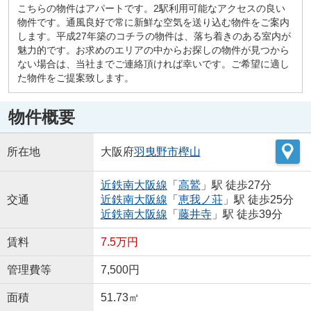
こちらの物件はアパートです。2駅利用可能なアクセスの良い
物件です。通風良好で常に新鮮な空気を送り込む物件をご案内
します。平成27年築のコチラの物件は、落ち着きのある室内が
魅力的です。お求めのエリアの中からお探しの物件が見つから
ない場合は、当社までご連絡頂ければ幸いです。ご希望に適し
た物件をご提案致します。
物件概要
所在地
大阪府
羽曳野市
樫山
近鉄南大阪線
「
高鷲
」駅 徒歩27分
交通
近鉄南大阪線
「
恵我ノ荘
」駅 徒歩25分
近鉄南大阪線
「
藤井寺
」駅 徒歩39分
賃料
7.5万円
管理費等
7,500円
面積
51.73㎡