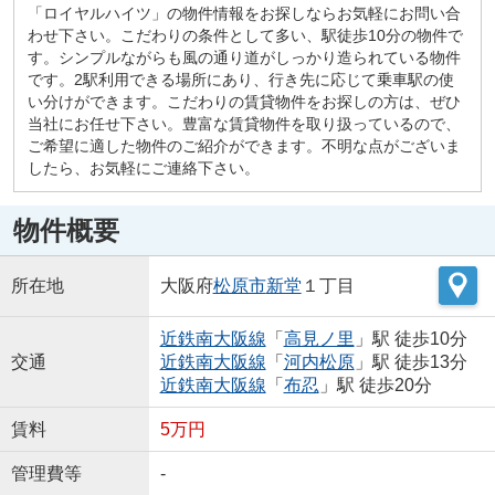
「ロイヤルハイツ」の物件情報をお探しならお気軽にお問い合
わせ下さい。こだわりの条件として多い、駅徒歩10分の物件で
す。シンプルながらも風の通り道がしっかり造られている物件
です。2駅利用できる場所にあり、行き先に応じて乗車駅の使
い分けができます。こだわりの賃貸物件をお探しの方は、ぜひ
当社にお任せ下さい。豊富な賃貸物件を取り扱っているので、
ご希望に適した物件のご紹介ができます。不明な点がございま
したら、お気軽にご連絡下さい。
物件概要
所在地
大阪府
松原市
新堂
１丁目
近鉄南大阪線
「
高見ノ里
」駅 徒歩10分
交通
近鉄南大阪線
「
河内松原
」駅 徒歩13分
近鉄南大阪線
「
布忍
」駅 徒歩20分
賃料
5万円
管理費等
-