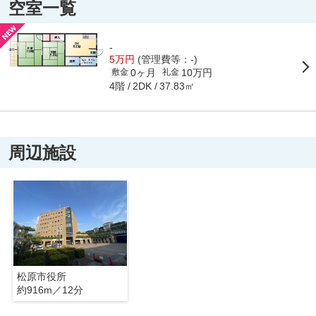
空室一覧
-
5万円
(管理費等：-)
0ヶ月
10万円
敷金
礼金
4階
37.83㎡
2DK
周辺施設
松原市役所
約916m／12分