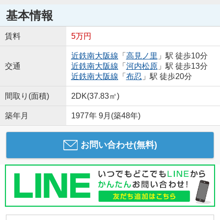
基本情報
賃料
5万円
近鉄南大阪線
「
高見ノ里
」駅 徒歩10分
交通
近鉄南大阪線
「
河内松原
」駅 徒歩13分
近鉄南大阪線
「
布忍
」駅 徒歩20分
間取り(面積)
2DK(37.83㎡)
築年月
1977年 9月(築48年)
お問い合わせ(無料)