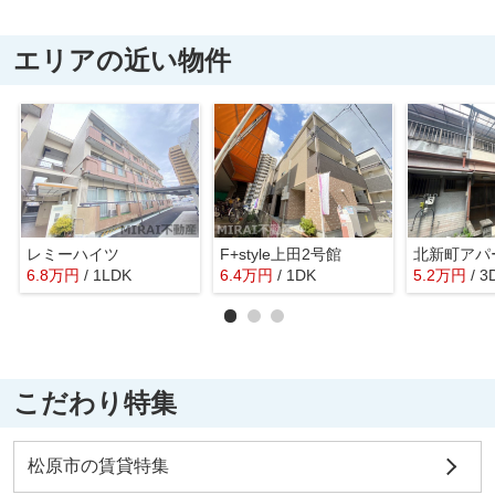
エリアの近い物件
レミーハイツ
F+style上田2号館
北新町アパ
6.8
万
円
/ 1LDK
6.4
万
円
/ 1DK
5.2
万
円
/ 3
こだわり特集
松原市の賃貸特集