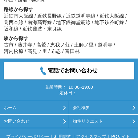
路線から探す
近鉄南大阪線
/
近鉄長野線
/
近鉄道明寺線
/
近鉄大阪線
/
関西本線
/
南海高野線
/
地下鉄御堂筋線
/
地下鉄谷町線
/
阪和線
/
近鉄難波・奈良線
駅から探す
古市
/
藤井寺
/
高鷲
/
恵我ノ荘
/
土師ノ里
/
道明寺
/
河内松原
/
高見ノ里
/
布忍
/
富田林
電話でお問い合わせ
営業時間：
10:00~19:00
定休日：
ホーム
会社概要
お問い合わせ
物件リクエスト
プライバシーポリシー
利用規約
アクセスマップ
PCサイト