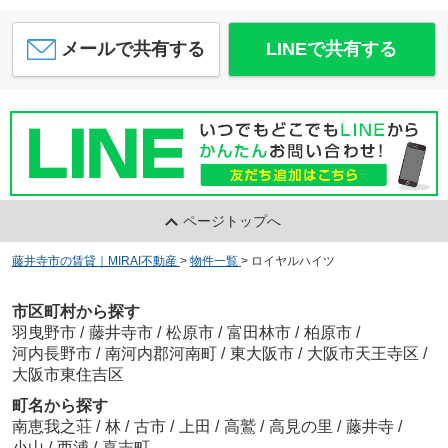
メールで共有する
LINEで共有する
ページトップへ
藤井寺市の賃貸｜MIRAI不動産
>
物件一覧
>
ロイヤルハイツ
市区町村から探す
羽曳野市
/
藤井寺市
/
松原市
/
富田林市
/
柏原市
/
河内長野市
/
南河内郡河南町
/
東大阪市
/
大阪市天王寺区
/
大阪市東住吉区
町名から探す
南恵我之荘
/
林
/
古市
/
上田
/
高鷲
/
高見の里
/
藤井寺
/
小山
/
西浦
/
喜志町