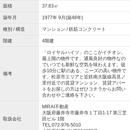
面積
37.83㎡
築年月
1977年 9月(築48年)
種別 / 構造
マンション / 鉄筋コンクリート
階建
4階建
「ロイヤルハイツ」のここがイチオシ。
最上階の物件です。通風良好の物件なの
でいつでも新鮮な空気を味わえます。徒
歩10分に駅のある、ニーズの高い物件で
備考
す。松原市エリアと近鉄南大阪線高見ノ
里付近での賃貸マンション、賃貸アパー
トをお探しの方はぜひコチラからお問い
合わせやご連絡を下さい。
MIRAI不動産
大阪府藤井寺市藤井寺１丁目1-17 第三芝
取扱会社
田ビル 1階
TEL:072-976-5010