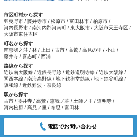
市区町村から探す
羽曳野市
/
藤井寺市
/
松原市
/
富田林市
/
柏原市
/
河内長野市
/
南河内郡河南町
/
東大阪市
/
大阪市天王寺区
/
大阪市東住吉区
町名から探す
南恵我之荘
/
林
/
上田
/
古市
/
高鷲
/
高見の里
/
小山
/
藤井寺
/
喜志町
/
西浦
路線から探す
近鉄南大阪線
/
近鉄長野線
/
近鉄道明寺線
/
近鉄大阪線
/
関西本線
/
南海高野線
/
地下鉄御堂筋線
/
地下鉄谷町線
/
阪和線
/
近鉄難波・奈良線
駅から探す
古市
/
藤井寺
/
高鷲
/
恵我ノ荘
/
土師ノ里
/
道明寺
/
河内松原
/
高見ノ里
/
布忍
/
富田林
電話でお問い合わせ