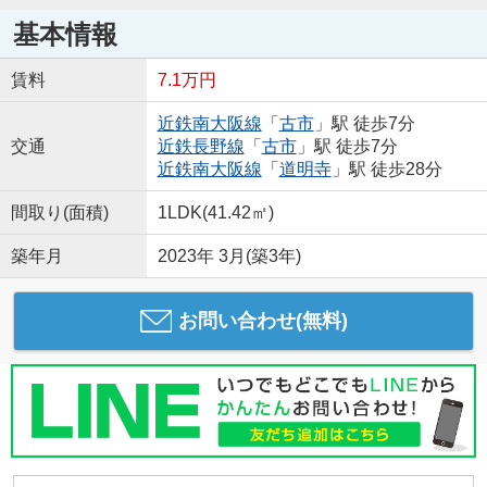
基本情報
賃料
7.1万円
近鉄南大阪線
「
古市
」駅 徒歩7分
交通
近鉄長野線
「
古市
」駅 徒歩7分
近鉄南大阪線
「
道明寺
」駅 徒歩28分
間取り(面積)
1LDK(41.42㎡)
築年月
2023年 3月(築3年)
お問い合わせ(無料)