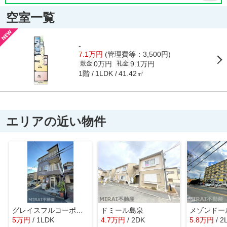
空室一覧
-
7.1万円
(管理費等：3,500円)
0万円
9.1万円
敷金
礼金
1階
41.42㎡
1LDK
エリアの近い物件
グレイスフルコーポイチカワⅡ
ドミール島泉
メゾンドー
5
万
円
/ 1LDK
4.7
万
円
/ 2DK
5.8
万
円
/ 2