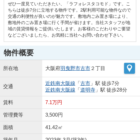
ぜひ一度見ていただきたい、「ラフォレスタコモド」です。こ
ちらは徒歩7分に立地する物件です。2駅利用可能な物件なので
交通の利便性が良いのが魅力です。敷地内ごみ置き場により、
敷地外のごみ置き場に行く手間が省けます。当社スタッフが地
域の賃貸情報をご提供いたします。お客様のこだわりやご要望
などございましたら、お気軽に当社へお問い合わせ下さい。
物件概要
所在地
大阪府
羽曳野市
古市
２丁目
近鉄南大阪線
「
古市
」駅 徒歩7分
交通
近鉄南大阪線
「
道明寺
」駅 徒歩28分
賃料
7.1万円
管理費等
3,500円
面積
41.42㎡
築年月
2023年 3月(築3年)