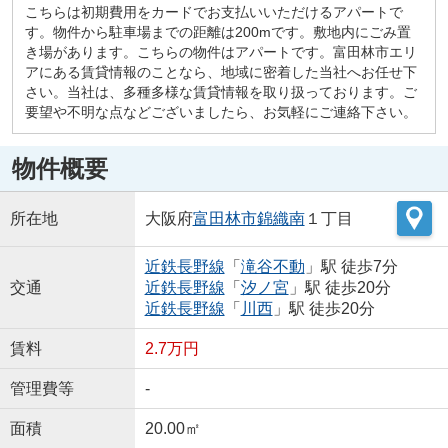
こちらは初期費用をカードでお支払いいただけるアパートで
す。物件から駐車場までの距離は200mです。敷地内にごみ置
き場があります。こちらの物件はアパートです。富田林市エリ
アにある賃貸情報のことなら、地域に密着した当社へお任せ下
さい。当社は、多種多様な賃貸情報を取り扱っております。ご
要望や不明な点などございましたら、お気軽にご連絡下さい。
物件概要
所在地
大阪府
富田林市
錦織南
１丁目
近鉄長野線
「
滝谷不動
」駅 徒歩7分
交通
近鉄長野線
「
汐ノ宮
」駅 徒歩20分
近鉄長野線
「
川西
」駅 徒歩20分
賃料
2.7万円
管理費等
-
面積
20.00㎡