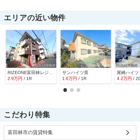
エリアの近い物件
RIZEONE富田林レジデンスⅡ
サンハイツ英
尾崎ハイツ 
2.9
万
円
/ 1R
1.6
万
円
/ 1R
4.2
万
円
/ 2
こだわり特集
富田林市の賃貸特集