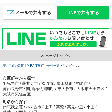
メールで共有する
LINEで共有する
ページトップへ
藤井寺市の賃貸｜MIRAI不動産
>
物件一覧
>
ヤングタウン
市区町村から探す
羽曳野市
/
藤井寺市
/
松原市
/
富田林市
/
柏原市
/
河内長野市
/
南河内郡河南町
/
東大阪市
/
大阪市天王寺区
/
大阪市東住吉区
町名から探す
南恵我之荘
/
林
/
古市
/
上田
/
高鷲
/
高見の里
/
小山
/