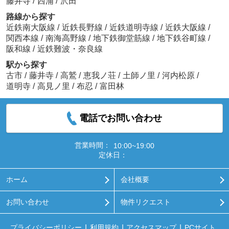
藤井寺
/
西浦
/
沢田
路線から探す
近鉄南大阪線
/
近鉄長野線
/
近鉄道明寺線
/
近鉄大阪線
/
関西本線
/
南海高野線
/
地下鉄御堂筋線
/
地下鉄谷町線
/
阪和線
/
近鉄難波・奈良線
駅から探す
古市
/
藤井寺
/
高鷲
/
恵我ノ荘
/
土師ノ里
/
河内松原
/
道明寺
/
高見ノ里
/
布忍
/
富田林
電話でお問い合わせ
営業時間：
10:00~19:00
定休日：
ホーム
会社概要
お問い合わせ
物件リクエスト
プライバシーポリシー
利用規約
アクセスマップ
PCサイト