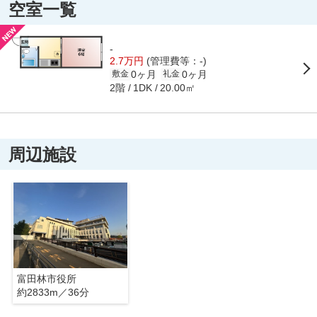
空室一覧
-
2.7万円
(管理費等：-)
0ヶ月
0ヶ月
敷金
礼金
2階
20.00㎡
1DK
周辺施設
富田林市役所
約2833m／36分