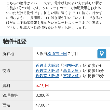
こちらの物件はアパートです。電車移動の多い方に嬉しい駅か
ら徒歩7分の物件です。クレジットカードで初期費用をお支払
いいただける物件です。忙しい朝に遠くまでゴミ捨てに行かず
に済むように、共用部にゴミ置き場が付いています。できるだ
け早めに不動産情報を集めたい方は当社スタッフまでご連絡く
ださい。地域の不動産情報をいち早くお届けします。
物件概要
所在地
大阪府
松原市
上田
７丁目
近鉄南大阪線
「
河内松原
」駅 徒歩7分
交通
近鉄南大阪線
「
高見ノ里
」駅 徒歩15分
近鉄南大阪線
「
恵我ノ荘
」駅 徒歩25分
賃料
5.7万円
管理費等
3,000円
面積
47.00㎡