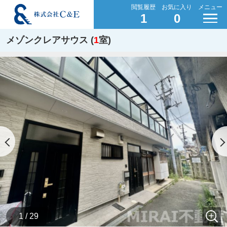
閲覧履歴
お気に入り
メニュー
1
0
メゾンクレアサウス (
1
室)
1 / 29