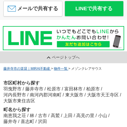
メールで共有する
LINEで共有する
ページトップへ
藤井寺市の賃貸｜MIRAI不動産
>
物件一覧
>
メゾンクレアサウス
市区町村から探す
羽曳野市
/
藤井寺市
/
松原市
/
富田林市
/
柏原市
/
河内長野市
/
南河内郡河南町
/
東大阪市
/
大阪市天王寺区
/
大阪市東住吉区
町名から探す
南恵我之荘
/
林
/
古市
/
高鷲
/
上田
/
高見の里
/
小山
/
藤井寺
/
喜志町
/
沢田