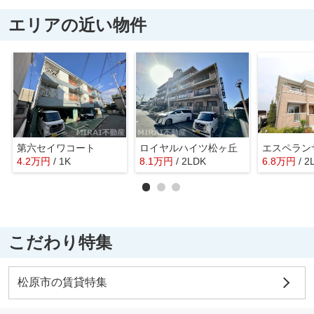
エリアの近い物件
第六セイワコート
ロイヤルハイツ松ヶ丘
エスペラン
4.2
万
円
/ 1K
8.1
万
円
/ 2LDK
6.8
万
円
/ 2
こだわり特集
松原市の賃貸特集