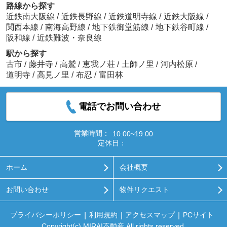
路線から探す
近鉄南大阪線
/
近鉄長野線
/
近鉄道明寺線
/
近鉄大阪線
/
関西本線
/
南海高野線
/
地下鉄御堂筋線
/
地下鉄谷町線
/
阪和線
/
近鉄難波・奈良線
駅から探す
古市
/
藤井寺
/
高鷲
/
恵我ノ荘
/
土師ノ里
/
河内松原
/
道明寺
/
高見ノ里
/
布忍
/
富田林
電話でお問い合わせ
営業時間：
10:00~19:00
定休日：
ホーム
会社概要
お問い合わせ
物件リクエスト
プライバシーポリシー
利用規約
アクセスマップ
PCサイト
Copyright(c) MIRAI不動産 All rights reserved.