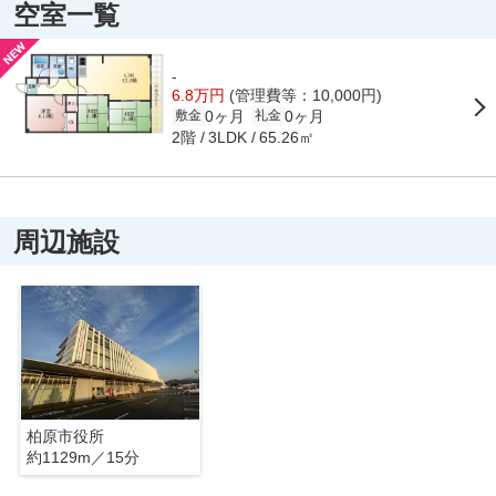
空室一覧
-
6.8万円
(管理費等：10,000円)
0ヶ月
0ヶ月
敷金
礼金
2階
65.26㎡
3LDK
周辺施設
柏原市役所
約1129m／15分