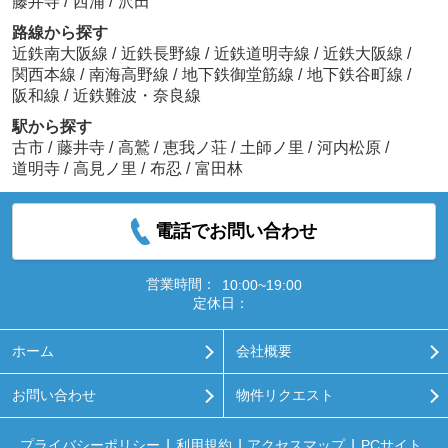
藤井寺
/
西浦
/
沢田
路線から探す
近鉄南大阪線
/
近鉄長野線
/
近鉄道明寺線
/
近鉄大阪線
/
関西本線
/
南海高野線
/
地下鉄御堂筋線
/
地下鉄谷町線
/
阪和線
/
近鉄難波・奈良線
駅から探す
古市
/
藤井寺
/
高鷲
/
恵我ノ荘
/
土師ノ里
/
河内松原
/
道明寺
/
高見ノ里
/
布忍
/
富田林
電話でお問い合わせ
営業時間：
10:00~19:00
定休日：
ホーム
会社概要
お問い合わせ
物件リクエスト
プライバシーポリシー
利用規約
アクセスマップ
PCサイト