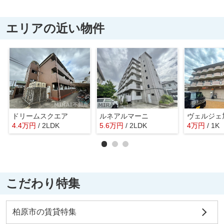
エリアの近い物件
ドリームスクエア
ルネアルマーニ
ヴェルジェ
4.4
万
円
/ 2LDK
5.6
万
円
/ 2LDK
4
万
円
/ 1K
こだわり特集
柏原市の賃貸特集