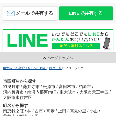
メールで共有する
LINEで共有する
ページトップへ
藤井寺市の賃貸｜MIRAI不動産
>
物件一覧
>
フローラルコート
市区町村から探す
羽曳野市
/
藤井寺市
/
松原市
/
富田林市
/
柏原市
/
河内長野市
/
南河内郡河南町
/
東大阪市
/
大阪市天王寺区
/
大阪市東住吉区
町名から探す
南恵我之荘
/
林
/
古市
/
高鷲
/
上田
/
高見の里
/
小山
/