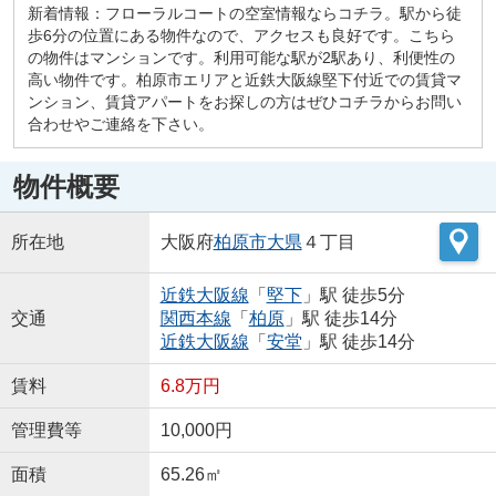
新着情報：フローラルコートの空室情報ならコチラ。駅から徒
歩6分の位置にある物件なので、アクセスも良好です。こちら
の物件はマンションです。利用可能な駅が2駅あり、利便性の
高い物件です。柏原市エリアと近鉄大阪線堅下付近での賃貸マ
ンション、賃貸アパートをお探しの方はぜひコチラからお問い
合わせやご連絡を下さい。
物件概要
所在地
大阪府
柏原市
大県
４丁目
近鉄大阪線
「
堅下
」駅 徒歩5分
交通
関西本線
「
柏原
」駅 徒歩14分
近鉄大阪線
「
安堂
」駅 徒歩14分
賃料
6.8万円
管理費等
10,000円
面積
65.26㎡