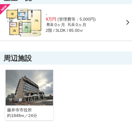
-
9万円
(管理費等：5,000円)
0ヶ月
0ヶ月
敷金
礼金
2階
85.00㎡
3LDK
周辺施設
藤井寺市役所
約1848m／24分