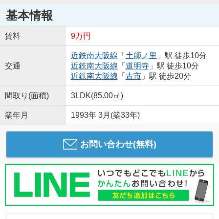
基本情報
賃料
9万円
近鉄南大阪線
「
土師ノ里
」駅 徒歩10分
交通
近鉄南大阪線
「
道明寺
」駅 徒歩10分
近鉄南大阪線
「
古市
」駅 徒歩20分
間取り(面積)
3LDK(85.00㎡)
築年月
1993年 3月(築33年)
お問い合わせ(無料)