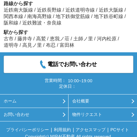
路線から探す
近鉄南大阪線
/
近鉄長野線
/
近鉄道明寺線
/
近鉄大阪線
/
関西本線
/
南海高野線
/
地下鉄御堂筋線
/
地下鉄谷町線
/
阪和線
/
近鉄難波・奈良線
駅から探す
古市
/
藤井寺
/
高鷲
/
恵我ノ荘
/
土師ノ里
/
河内松原
/
道明寺
/
高見ノ里
/
布忍
/
富田林
電話でお問い合わせ
営業時間：
10:00~19:00
定休日：
ホーム
会社概要
お問い合わせ
物件リクエスト
プライバシーポリシー
利用規約
アクセスマップ
PCサイト
Copyright(c) MIRAI不動産 All rights reserved.