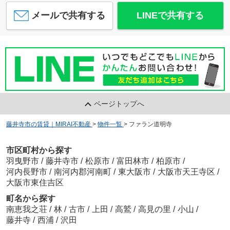
メールで共有する
LINEで共有する
ページトップへ
藤井寺市の賃貸｜MIRAI不動産
>
物件一覧
>
ファラン道明寺
市区町村から探す
羽曳野市
/
藤井寺市
/
松原市
/
富田林市
/
柏原市
/
河内長野市
/
南河内郡河南町
/
東大阪市
/
大阪市天王寺区
/
大阪市東住吉区
町名から探す
南恵我之荘
/
林
/
古市
/
上田
/
高鷲
/
高見の里
/
小山
/
藤井寺
/
西浦
/
沢田