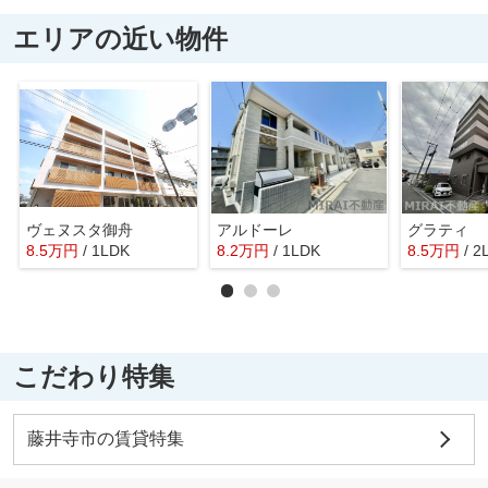
エリアの近い物件
ヴェヌスタ御舟
アルドーレ
グラティ
8.5
万
円
/ 1LDK
8.2
万
円
/ 1LDK
8.5
万
円
/ 2
こだわり特集
藤井寺市の賃貸特集