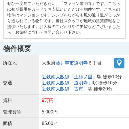
ぜひ一度見ていただきたい、「ファラン道明寺」です。こちら
は初期費用をカードでお支払いいただける物件です。こちらの
物件はマンションです。シンプルながらも風の通り道がしっか
り造られている物件です。当社スタッフが地域の賃貸情報をご
提供いたします。お客様のこだわりやご要望などございました
ら、お気軽に当社へお問い合わせ下さい。
物件概要
所在地
大阪府
藤井寺市
道明寺
６丁目
近鉄南大阪線
「
土師ノ里
」駅 徒歩10分
交通
近鉄南大阪線
「
道明寺
」駅 徒歩10分
近鉄南大阪線
「
古市
」駅 徒歩20分
賃料
9万円
管理費等
5,000円
面積
85.00㎡