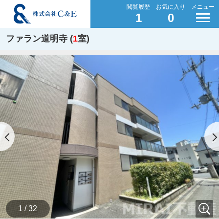
閲覧履歴
お気に入り
メニュー
1
0
ファラン道明寺 (
1
室)
1 / 32