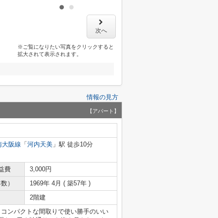
次へ
※ご覧になりたい写真をクリックすると
拡大されて表示されます。
情報の見方
【アパート】
南大阪線
「
河内天美
」駅 徒歩10分
益費
3,000円
年数）
1969年 4月 ( 築57年 )
2階建
。コンパクトな間取りで使い勝手のいい