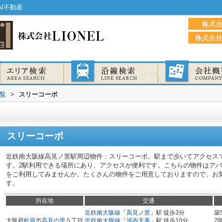
I不動産
覧
>
スリーコーポ
スリーコーポ
近鉄南大阪線高見ノ里駅周辺物件：スリーコーポ。駅まで歩いてアクセス
す。2駅利用できる場所にあり、アクセスが便利です。こちらの物件はア
をご利用してみませんか。たくさんの物件をご用意しておりますので、お
す。
所在地
交通
近鉄南大阪線
「
高見ノ里
」駅 徒歩3分
築
大阪府
松原市
高見の里
５丁目
近鉄南大阪線
「
河内天美
」駅 徒歩10分
2