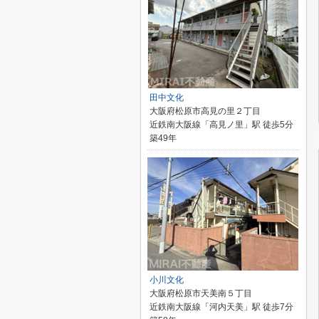
田中文化
大阪府松原市高見の里２丁目
近鉄南大阪線「高見ノ里」駅 徒歩5分
築49年
小川文化
大阪府松原市天美南５丁目
近鉄南大阪線「河内天美」駅 徒歩7分