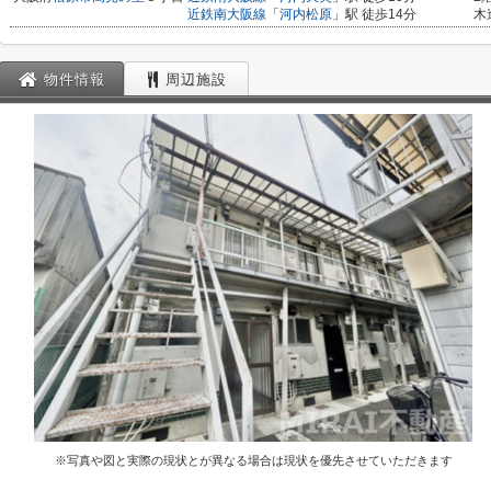
近鉄南大阪線
「
河内松原
」駅 徒歩14分
木
物件情報
周辺施設
※写真や図と実際の現状とが異なる場合は現状を優先させていただきます