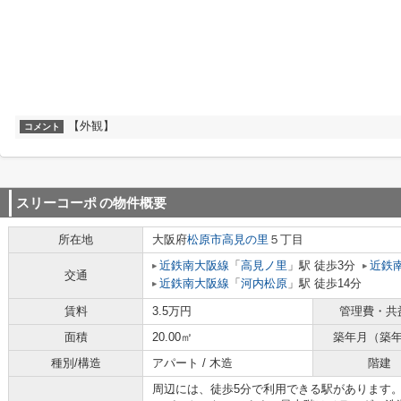
【外観】
コメント
スリーコーポ
の物件概要
所在地
大阪府
松原市
高見の里
５丁目
近鉄南大阪線
「
高見ノ里
」駅 徒歩3分
近鉄
交通
近鉄南大阪線
「
河内松原
」駅 徒歩14分
賃料
3.5万円
管理費・共
面積
20.00㎡
築年月（築
種別/構造
アパート / 木造
階建
周辺には、徒歩5分で利用できる駅があります