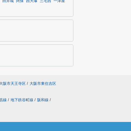
田井城
阿保
西大塚
三宅西
一津屋
大阪市天王寺区
/
大阪市東住吉区
筋線
/
地下鉄谷町線
/
阪和線
/