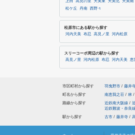
上田
高見の里
天美東
天美北
天美南
松ケ丘
丹南
西野々
松原市にある駅から探す
河内天美
布忍
高見ノ里
河内松原
スリーコーポ周辺の駅から探す
高見ノ里
河内松原
布忍
河内天美
恵
市区町村から探す
羽曳野市
/
藤井
町名から探す
南恵我之荘
/
林
/
路線から探す
近鉄南大阪線
/
近鉄難波・奈良
駅から探す
古市
/
藤井寺
/