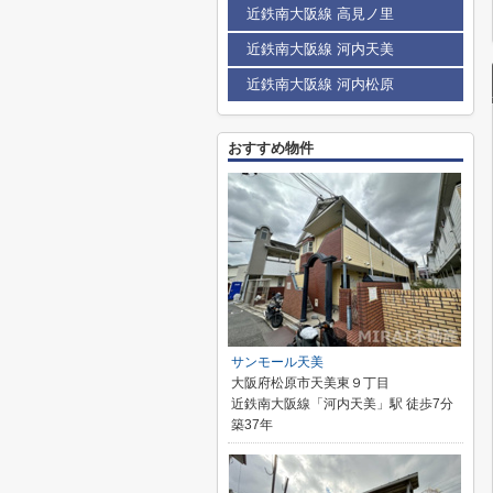
近鉄南大阪線 高見ノ里
近鉄南大阪線 河内天美
近鉄南大阪線 河内松原
おすすめ物件
サンモール天美
大阪府松原市天美東９丁目
近鉄南大阪線「河内天美」駅 徒歩7分
築37年