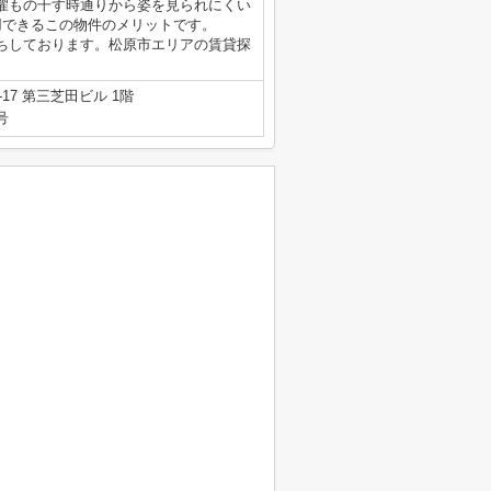
濯もの干す時通りから姿を見られにくい
用できるこの物件のメリットです。
わせもお待ちしております。松原市エリアの賃貸探
7 第三芝田ビル 1階
号