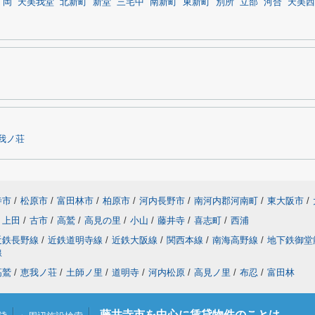
岡
天美我堂
北新町
新堂
三宅中
南新町
東新町
別所
立部
河合
天美西
我ノ荘
寺市
/
松原市
/
富田林市
/
柏原市
/
河内長野市
/
南河内郡河南町
/
東大阪市
/
上田
/
古市
/
高鷲
/
高見の里
/
小山
/
藤井寺
/
喜志町
/
西浦
近鉄長野線
/
近鉄道明寺線
/
近鉄大阪線
/
関西本線
/
南海高野線
/
地下鉄御堂
線
高鷲
/
恵我ノ荘
/
土師ノ里
/
道明寺
/
河内松原
/
高見ノ里
/
布忍
/
富田林
藤井寺市を中心に賃貸物件のことは