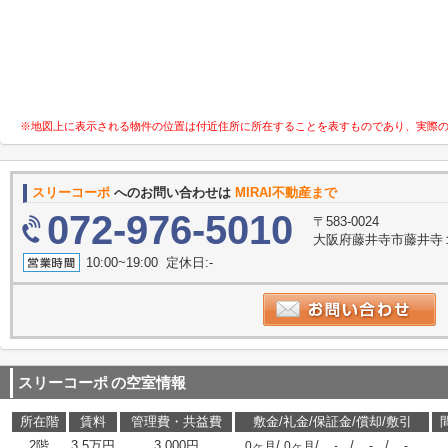
※地図上に表示される物件の位置は付近住所に所在することを表すものであり、実際
スリーコーポ
へのお問い合わせは
MIRAI不動産まで
072-976-5010
〒583-0024
大阪府藤井寺市藤井寺１丁
10:00~19:00 定休日:-
スリーコーポ
の空室情報
所在階
賃料
管理費・共益費
敷金/礼金/保証金/償却/敷引
2階
3.5万円
3,000円
/
/
/
/
0ヶ月
0ヶ月
-
-
-