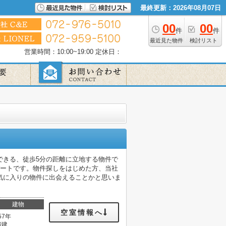
最終更新：2026年08月07日
00
00
件
件
最近見た物件
検討リスト
営業時間：10:00~19:00
定休日：
できる、徒歩5分の距離に立地する物件で
パートです。物件探しをはじめた方、当社
気に入りの物件に出会えることかと思いま
建物
空室情報へ
57年
階建