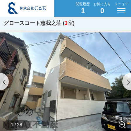
閲覧履歴
お気に入り
メニュー
1
0
グロースコート恵我之荘 (
3
室)
1 / 28