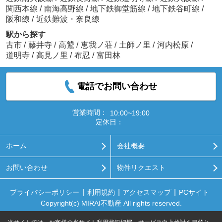
関西本線
/
南海高野線
/
地下鉄御堂筋線
/
地下鉄谷町線
/
阪和線
/
近鉄難波・奈良線
駅から探す
古市
/
藤井寺
/
高鷲
/
恵我ノ荘
/
土師ノ里
/
河内松原
/
道明寺
/
高見ノ里
/
布忍
/
富田林
電話でお問い合わせ
営業時間：
10:00~19:00
定休日：
ホーム
会社概要
お問い合わせ
物件リクエスト
プライバシーポリシー
利用規約
アクセスマップ
PCサイト
Copyright(c) MIRAI不動産 All rights reserved.