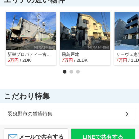
新栄プロパティー古市駅東
飛鳥戸建
リーヴェ恵
5
万
円
/ 2DK
7
万
円
/ 2LDK
7
万
円
/ 1L
こだわり特集
羽曳野市の賃貸特集
メールで共有する
LINEで共有する