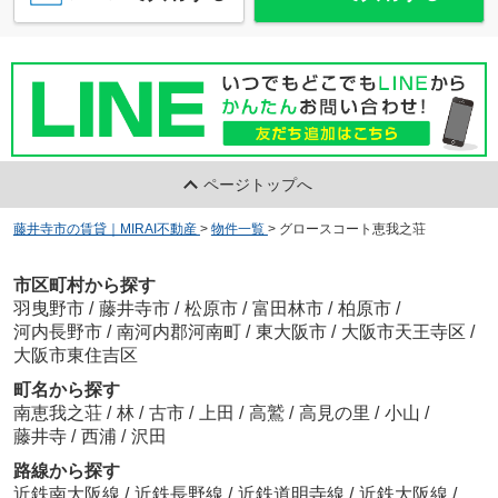
ページトップへ
藤井寺市の賃貸｜MIRAI不動産
>
物件一覧
>
グロースコート恵我之荘
市区町村から探す
羽曳野市
/
藤井寺市
/
松原市
/
富田林市
/
柏原市
/
河内長野市
/
南河内郡河南町
/
東大阪市
/
大阪市天王寺区
/
大阪市東住吉区
町名から探す
南恵我之荘
/
林
/
古市
/
上田
/
高鷲
/
高見の里
/
小山
/
藤井寺
/
西浦
/
沢田
路線から探す
近鉄南大阪線
/
近鉄長野線
/
近鉄道明寺線
/
近鉄大阪線
/