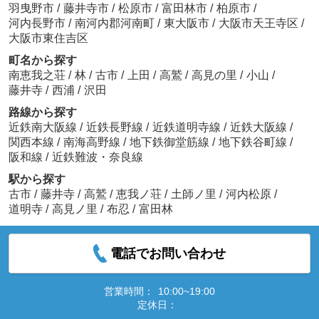
羽曳野市
/
藤井寺市
/
松原市
/
富田林市
/
柏原市
/
河内長野市
/
南河内郡河南町
/
東大阪市
/
大阪市天王寺区
/
大阪市東住吉区
町名から探す
南恵我之荘
/
林
/
古市
/
上田
/
高鷲
/
高見の里
/
小山
/
藤井寺
/
西浦
/
沢田
路線から探す
近鉄南大阪線
/
近鉄長野線
/
近鉄道明寺線
/
近鉄大阪線
/
関西本線
/
南海高野線
/
地下鉄御堂筋線
/
地下鉄谷町線
/
阪和線
/
近鉄難波・奈良線
駅から探す
古市
/
藤井寺
/
高鷲
/
恵我ノ荘
/
土師ノ里
/
河内松原
/
道明寺
/
高見ノ里
/
布忍
/
富田林
電話でお問い合わせ
営業時間：
10:00~19:00
定休日：