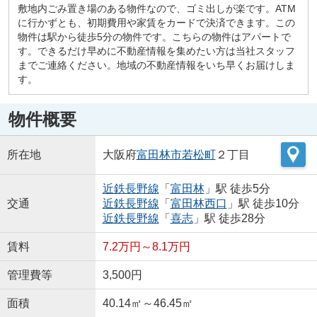
敷地内ごみ置き場のある物件なので、ゴミ出しが楽です。ATM
に行かずとも、初期費用や家賃をカードで決済できます。この
物件は駅から徒歩5分の物件です。こちらの物件はアパートで
す。できるだけ早めに不動産情報を集めたい方は当社スタッフ
までご連絡ください。地域の不動産情報をいち早くお届けしま
す。
物件概要
所在地
大阪府
富田林市
若松町
２丁目
近鉄長野線
「
富田林
」駅 徒歩5分
交通
近鉄長野線
「
富田林西口
」駅 徒歩10分
近鉄長野線
「
喜志
」駅 徒歩28分
賃料
7.2万円～8.1万円
管理費等
3,500円
面積
40.14㎡～46.45㎡