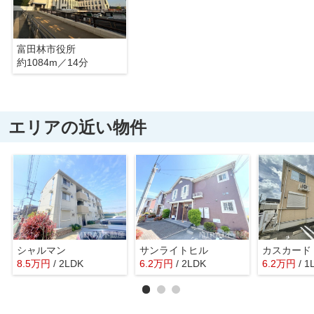
富田林市役所
約1084m／14分
エリアの近い物件
シャルマン
サンライトヒル
カスカード
8.5
万
円
/ 2LDK
6.2
万
円
/ 2LDK
6.2
万
円
/ 1