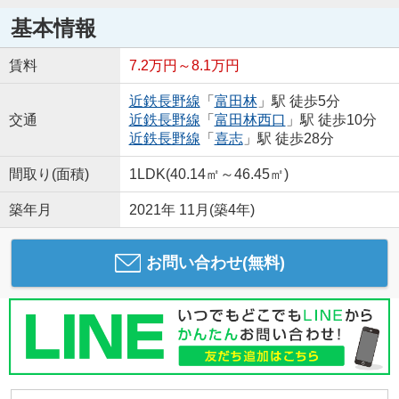
基本情報
賃料
7.2万円～8.1万円
近鉄長野線
「
富田林
」駅 徒歩5分
交通
近鉄長野線
「
富田林西口
」駅 徒歩10分
近鉄長野線
「
喜志
」駅 徒歩28分
間取り(面積)
1LDK(40.14㎡～46.45㎡)
築年月
2021年 11月(築4年)
お問い合わせ(無料)