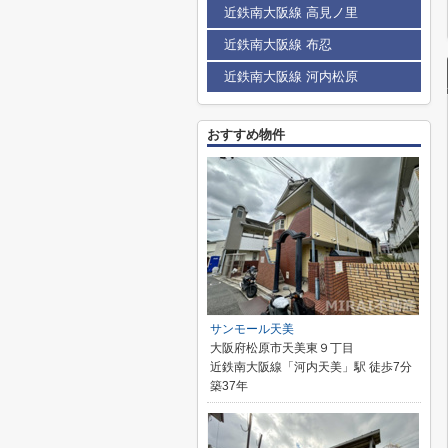
近鉄南大阪線 高見ノ里
近鉄南大阪線 布忍
近鉄南大阪線 河内松原
おすすめ物件
サンモール天美
大阪府松原市天美東９丁目
近鉄南大阪線「河内天美」駅 徒歩7分
築37年