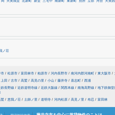
岡
天美我堂
北新町
新堂
三宅中
南新町
東新町
別所
立部
河合
天美西
我ノ荘
寺市
/
松原市
/
富田林市
/
柏原市
/
河内長野市
/
南河内郡河南町
/
東大阪市
/
上田
/
古市
/
高鷲
/
高見の里
/
小山
/
藤井寺
/
喜志町
/
西浦
近鉄長野線
/
近鉄道明寺線
/
近鉄大阪線
/
関西本線
/
南海高野線
/
地下鉄御堂
線
高鷲
/
恵我ノ荘
/
土師ノ里
/
道明寺
/
河内松原
/
高見ノ里
/
布忍
/
富田林
藤井寺市を中心に賃貸物件のことは