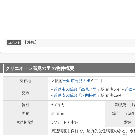
【外観】
コメント
クリエオーレ高見の里
の物件概要
所在地
大阪府
松原市
高見の里
６丁目
近鉄南大阪線
「
高見ノ里
」駅 徒歩5分
近鉄
交通
近鉄南大阪線
「
河内松原
」駅 徒歩15分
賃料
6.7万円
管理費・共
面積
38.61㎡
築年月（築
種別/構造
アパート / 木造
階建
周辺環境も良好で、魅力的な住環境のある、令