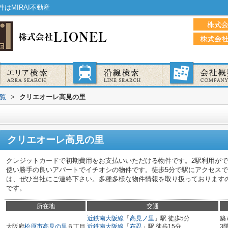
はMIRAI不動産
覧
>
クリエオーレ高見の里
クリエオーレ高見の里
クレジットカードで初期費用をお支払いいただける物件です。2駅利用が
使い勝手の良いアパートでイチオシの物件です。徒歩5分で駅にアクセス
は、ぜひ当社にご連絡下さい。多種多様な物件情報を取り扱っております
です。
所在地
交通
近鉄南大阪線
「
高見ノ里
」駅 徒歩5分
築
大阪府
松原市
高見の里
６丁目
近鉄南大阪線
「
布忍
」駅 徒歩15分
3