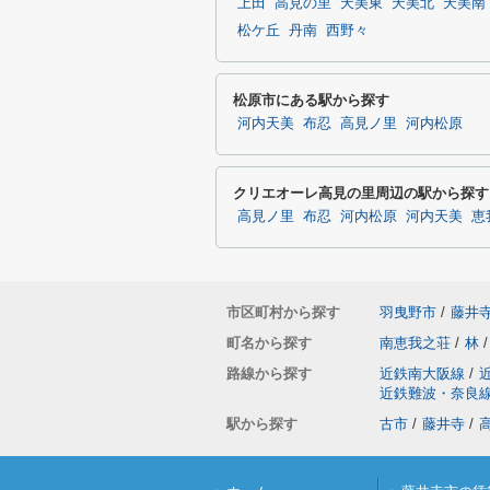
上田
高見の里
天美東
天美北
天美南
松ケ丘
丹南
西野々
松原市にある駅から探す
河内天美
布忍
高見ノ里
河内松原
クリエオーレ高見の里周辺の駅から探す
高見ノ里
布忍
河内松原
河内天美
恵
市区町村から探す
羽曳野市
/
藤井
町名から探す
南恵我之荘
/
林
/
路線から探す
近鉄南大阪線
/
近鉄難波・奈良
駅から探す
古市
/
藤井寺
/