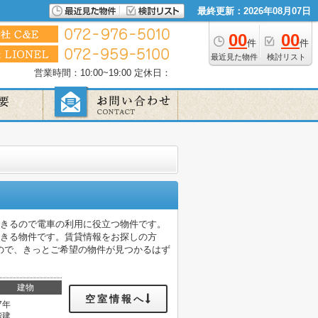
最終更新：2026年08月07日
00
00
件
件
最近見た物件
検討リスト
営業時間：10:00~19:00
定休日：
できるので電車の利用に役立つ物件です。
できる物件です。賃貸情報をお探しの方
ので、きっとご希望の物件が見つかるはず
建物
空室情報へ
7年
階建