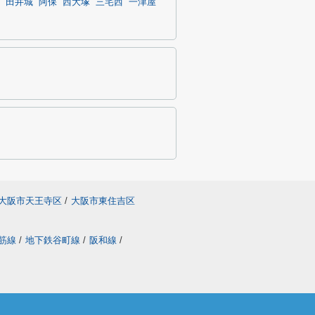
田井城
阿保
西大塚
三宅西
一津屋
大阪市天王寺区
/
大阪市東住吉区
筋線
/
地下鉄谷町線
/
阪和線
/