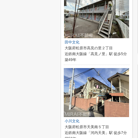
田中文化
大阪府松原市高見の里２丁目
近鉄南大阪線「高見ノ里」駅 徒歩5分
築49年
小川文化
大阪府松原市天美南５丁目
近鉄南大阪線「河内天美」駅 徒歩7分