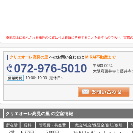
※地図上に表示される物件の位置は付近住所に所在することを表すものであり、実際
クリエオーレ高見の里
へのお問い合わせは
MIRAI不動産まで
072-976-5010
〒583-0024
大阪府藤井寺市藤井寺１丁
10:00~19:00 定休日:-
クリエオーレ高見の里
の空室情報
所在階
賃料
管理費・共益費
敷金/礼金/保証金/償却/敷引
2階
6.7万円
5,000円
/
/
/
/
0ヶ月
1ヶ月
-
-
-