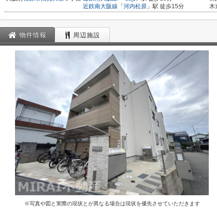
近鉄南大阪線
「
河内松原
」駅 徒歩15分
木
物件情報
周辺施設
※写真や図と実際の現状とが異なる場合は現状を優先させていただきます