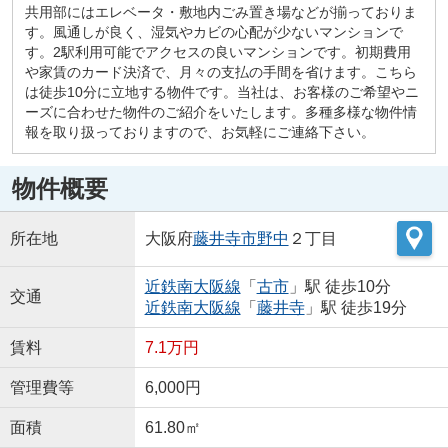
共用部にはエレベータ・敷地内ごみ置き場などが揃っておりま
す。風通しが良く、湿気やカビの心配が少ないマンションで
す。2駅利用可能でアクセスの良いマンションです。初期費用
や家賃のカード決済で、月々の支払の手間を省けます。こちら
は徒歩10分に立地する物件です。当社は、お客様のご希望やニ
ーズに合わせた物件のご紹介をいたします。多種多様な物件情
報を取り扱っておりますので、お気軽にご連絡下さい。
物件概要
所在地
大阪府
藤井寺市
野中
２丁目
近鉄南大阪線
「
古市
」駅 徒歩10分
交通
近鉄南大阪線
「
藤井寺
」駅 徒歩19分
賃料
7.1万円
管理費等
6,000円
面積
61.80㎡