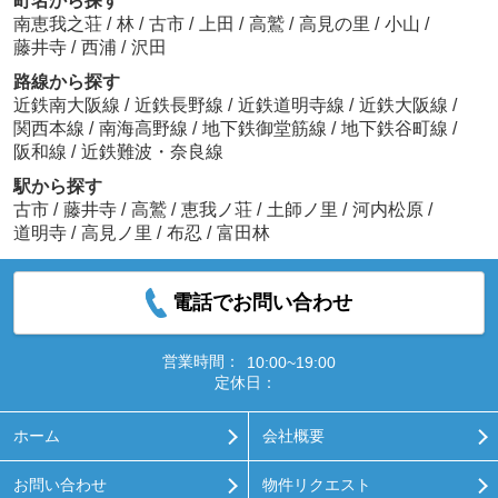
町名から探す
南恵我之荘
/
林
/
古市
/
上田
/
高鷲
/
高見の里
/
小山
/
藤井寺
/
西浦
/
沢田
路線から探す
近鉄南大阪線
/
近鉄長野線
/
近鉄道明寺線
/
近鉄大阪線
/
関西本線
/
南海高野線
/
地下鉄御堂筋線
/
地下鉄谷町線
/
阪和線
/
近鉄難波・奈良線
駅から探す
古市
/
藤井寺
/
高鷲
/
恵我ノ荘
/
土師ノ里
/
河内松原
/
道明寺
/
高見ノ里
/
布忍
/
富田林
電話でお問い合わせ
営業時間：
10:00~19:00
定休日：
ホーム
会社概要
お問い合わせ
物件リクエスト