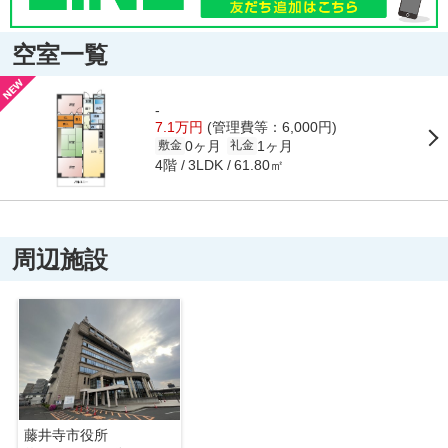
空室一覧
-
7.1万円
(管理費等：6,000円)
0ヶ月
1ヶ月
敷金
礼金
4階
61.80㎡
3LDK
周辺施設
藤井寺市役所