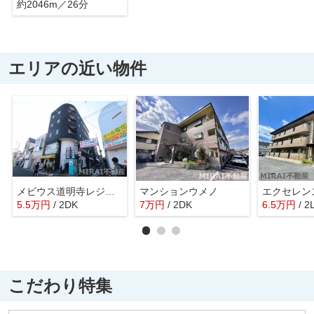
約2046m／26分
エリアの近い物件
メビウス道明寺レジデンス東館
マンションウメノ
エクセレン
5.5
万
円
/ 2DK
7
万
円
/ 2DK
6.5
万
円
/ 2
こだわり特集