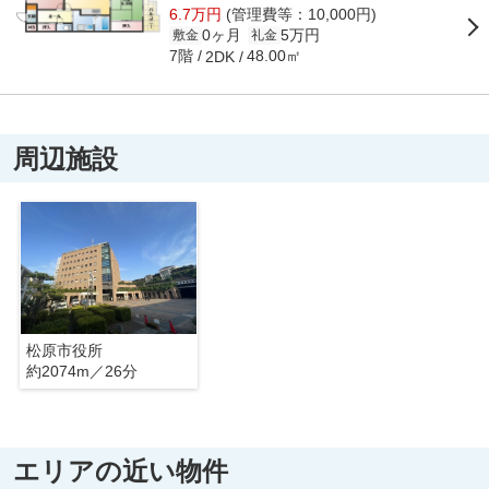
6.7万円
(管理費等：10,000円)
0ヶ月
5万円
敷金
礼金
7階
48.00㎡
2DK
周辺施設
松原市役所
約2074m／26分
エリアの近い物件