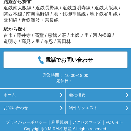
路線から探す
近鉄南大阪線
/
近鉄長野線
/
近鉄道明寺線
/
近鉄大阪線
/
関西本線
/
南海高野線
/
地下鉄御堂筋線
/
地下鉄谷町線
/
阪和線
/
近鉄難波・奈良線
駅から探す
古市
/
藤井寺
/
高鷲
/
恵我ノ荘
/
土師ノ里
/
河内松原
/
道明寺
/
高見ノ里
/
布忍
/
富田林
電話でお問い合わせ
営業時間：
10:00~19:00
定休日：
ホーム
会社概要
お問い合わせ
物件リクエスト
プライバシーポリシー
利用規約
アクセスマップ
PCサイト
Copyright(c) MIRAI不動産 All rights reserved.