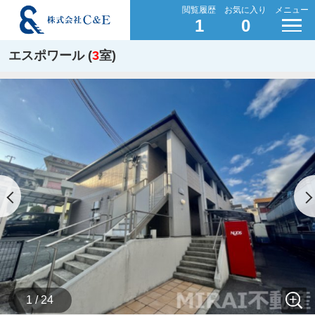
閲覧履歴
お気に入り
メニュー
1
0
エスポワール (
3
室)
1 / 24