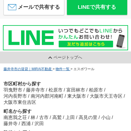
メールで共有する
LINEで共有する
ページトップへ
藤井寺市の賃貸｜MIRAI不動産
>
物件一覧
>
エスポワール
市区町村から探す
羽曳野市
/
藤井寺市
/
松原市
/
富田林市
/
柏原市
/
河内長野市
/
南河内郡河南町
/
東大阪市
/
大阪市天王寺区
/
大阪市東住吉区
町名から探す
南恵我之荘
/
林
/
古市
/
高鷲
/
上田
/
高見の里
/
小山
/
藤井寺
/
西浦
/
沢田