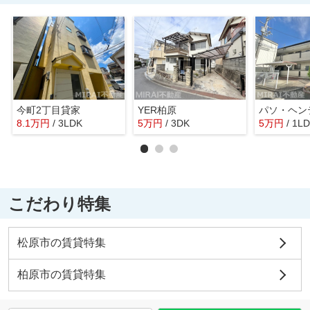
今町2丁目貸家
YER柏原
パソ・ヘン
8.1
万
円
/ 3LDK
5
万
円
/ 3DK
5
万
円
/ 1L
こだわり特集
松原市の賃貸特集
柏原市の賃貸特集