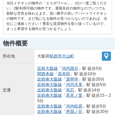
当社イチオシの物件の「エスポワール」。ぜひ一度ご覧くださ
い。2駅利用可能の物件です。通風良好の物件なのでいつでも
新鮮な空気を味わえます。使い勝手の良いアパートでイチオシ
の物件です。まだ気になる物件が見つからないのであれば、当
社にご連絡ください！豊富な賃貸物件を取り扱っているので、
きっと希望する物件が見つかるでしょう。
物件概要
所在地
大阪府
柏原市
片山町
近鉄大阪線
「
河内国分
」駅 徒歩5分
関西本線
「
高井田
」駅 徒歩10分
近鉄南大阪線
「
道明寺
」駅 徒歩20分
近鉄南大阪線
「
河内天美
」駅 徒歩5分
交通
近鉄南大阪線
「
布忍
」駅 徒歩14分
近鉄南大阪線
「
高見ノ里
」駅 徒歩15～2
5分
近鉄南大阪線
「
河内松原
」駅 徒歩5分
近鉄南大阪線
「
恵我ノ荘
」駅 徒歩20分