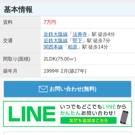
基本情報
賃料
7万円
近鉄大阪線
「
法善寺
」駅 徒歩4分
交通
近鉄大阪線
「
堅下
」駅 徒歩7分
関西本線
「
柏原
」駅 徒歩14分
間取り(面積)
2LDK(75.00㎡)
築年月
1999年 2月(築27年)
お問い合わせ(無料)