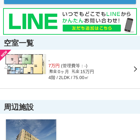
空室一覧
-
7万円
(管理費等：-)
0ヶ月
15万円
敷金
礼金
4階
75.00㎡
2LDK
周辺施設