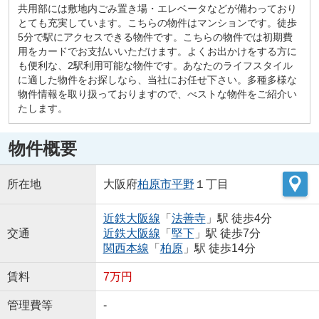
共用部には敷地内ごみ置き場・エレベータなどが備わっており
とても充実しています。こちらの物件はマンションです。徒歩
5分で駅にアクセスできる物件です。こちらの物件では初期費
用をカードでお支払いいただけます。よくお出かけをする方に
も便利な、2駅利用可能な物件です。あなたのライフスタイル
に適した物件をお探しなら、当社にお任せ下さい。多種多様な
物件情報を取り扱っておりますので、べストな物件をご紹介い
たします。
物件概要
所在地
大阪府
柏原市
平野
１丁目
近鉄大阪線
「
法善寺
」駅 徒歩4分
交通
近鉄大阪線
「
堅下
」駅 徒歩7分
関西本線
「
柏原
」駅 徒歩14分
賃料
7万円
管理費等
-