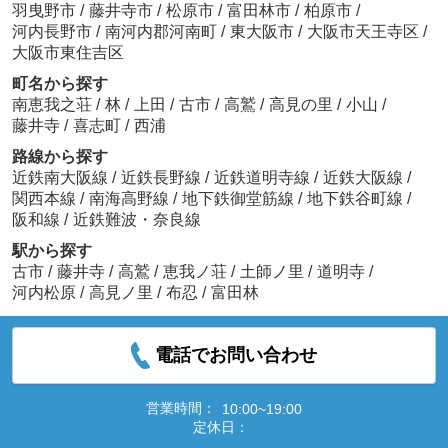
羽曳野市
/
藤井寺市
/
松原市
/
富田林市
/
柏原市
/
河内長野市
/
南河内郡河南町
/
東大阪市
/
大阪市天王寺区
/
大阪市東住吉区
町名から探す
南恵我之荘
/
林
/
上田
/
古市
/
高鷲
/
高見の里
/
小山
/
藤井寺
/
喜志町
/
西浦
路線から探す
近鉄南大阪線
/
近鉄長野線
/
近鉄道明寺線
/
近鉄大阪線
/
関西本線
/
南海高野線
/
地下鉄御堂筋線
/
地下鉄谷町線
/
阪和線
/
近鉄難波・奈良線
駅から探す
古市
/
藤井寺
/
高鷲
/
恵我ノ荘
/
土師ノ里
/
道明寺
/
河内松原
/
高見ノ里
/
布忍
/
富田林
電話でお問い合わせ
営業時間：
10:00~19:00
定休日：