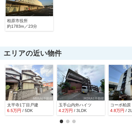
柏原市役所
約1783m／23分
エリアの近い物件
太平寺1丁目戸建
玉手山内外ハイツ
コーポ柏原
6.5
万
円
/ 5DK
4.2
万
円
/ 3LDK
4.8
万
円
/ 2