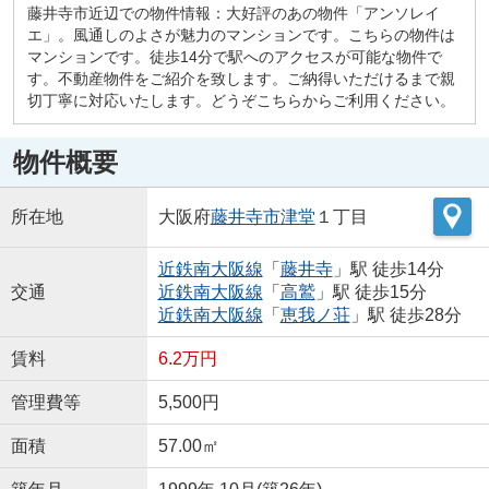
藤井寺市近辺での物件情報：大好評のあの物件「アンソレイ
エ」。風通しのよさが魅力のマンションです。こちらの物件は
マンションです。徒歩14分で駅へのアクセスが可能な物件で
す。不動産物件をご紹介を致します。ご納得いただけるまで親
切丁寧に対応いたします。どうぞこちらからご利用ください。
物件概要
所在地
大阪府
藤井寺市
津堂
１丁目
近鉄南大阪線
「
藤井寺
」駅 徒歩14分
交通
近鉄南大阪線
「
高鷲
」駅 徒歩15分
近鉄南大阪線
「
恵我ノ荘
」駅 徒歩28分
賃料
6.2万円
管理費等
5,500円
面積
57.00㎡