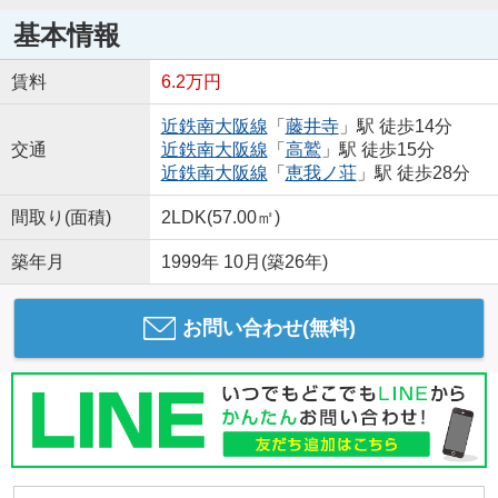
基本情報
賃料
6.2万円
近鉄南大阪線
「
藤井寺
」駅 徒歩14分
交通
近鉄南大阪線
「
高鷲
」駅 徒歩15分
近鉄南大阪線
「
恵我ノ荘
」駅 徒歩28分
間取り(面積)
2LDK(57.00㎡)
築年月
1999年 10月(築26年)
お問い合わせ(無料)