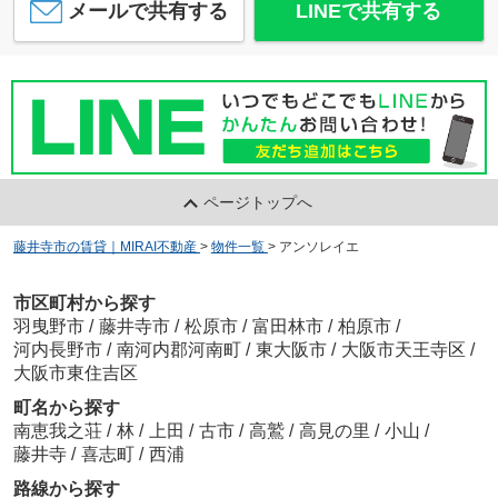
メールで共有する
LINEで共有する
ページトップへ
藤井寺市の賃貸｜MIRAI不動産
>
物件一覧
>
アンソレイエ
市区町村から探す
羽曳野市
/
藤井寺市
/
松原市
/
富田林市
/
柏原市
/
河内長野市
/
南河内郡河南町
/
東大阪市
/
大阪市天王寺区
/
大阪市東住吉区
町名から探す
南恵我之荘
/
林
/
上田
/
古市
/
高鷲
/
高見の里
/
小山
/
藤井寺
/
喜志町
/
西浦
路線から探す