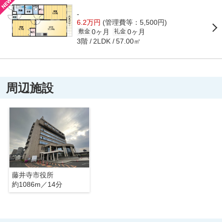
-
6.2万円
(管理費等：5,500円)
0ヶ月
0ヶ月
敷金
礼金
3階
57.00㎡
2LDK
周辺施設
藤井寺市役所
約1086m／14分