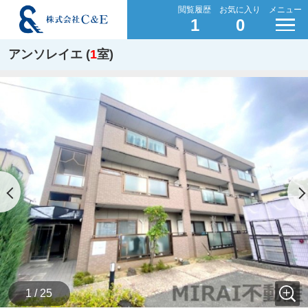
閲覧履歴
お気に入り
メニュー
1
0
アンソレイエ (
1
室)
1 / 25