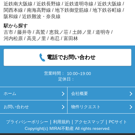
近鉄南大阪線
/
近鉄長野線
/
近鉄道明寺線
/
近鉄大阪線
/
関西本線
/
南海高野線
/
地下鉄御堂筋線
/
地下鉄谷町線
/
阪和線
/
近鉄難波・奈良線
駅から探す
古市
/
藤井寺
/
高鷲
/
恵我ノ荘
/
土師ノ里
/
道明寺
/
河内松原
/
高見ノ里
/
布忍
/
富田林
電話でお問い合わせ
営業時間：
10:00~19:00
定休日：
ホーム
会社概要
お問い合わせ
物件リクエスト
プライバシーポリシー
利用規約
アクセスマップ
PCサイト
Copyright(c) MIRAI不動産 All rights reserved.