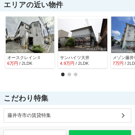
エリアの近い物件
オースクレインⅡ
サンハイツ大井
メゾン藤井
6
万
円
/ 2LDK
4.9
万
円
/ 2LDK
7
万
円
/ 2L
こだわり特集
藤井寺市の賃貸特集