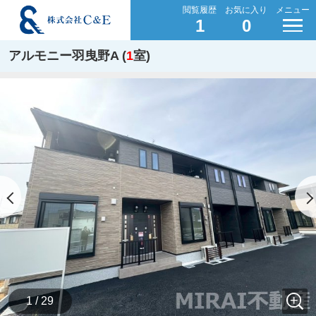
閲覧履歴
お気に入り
メニュー
1
0
アルモニー羽曳野A (
1
室)
1 / 29