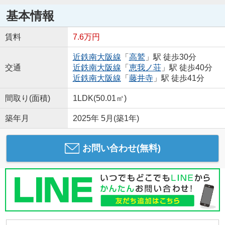
基本情報
賃料
7.6万円
近鉄南大阪線
「
高鷲
」駅 徒歩30分
交通
近鉄南大阪線
「
恵我ノ荘
」駅 徒歩40分
近鉄南大阪線
「
藤井寺
」駅 徒歩41分
間取り(面積)
1LDK(50.01㎡)
築年月
2025年 5月(築1年)
お問い合わせ(無料)