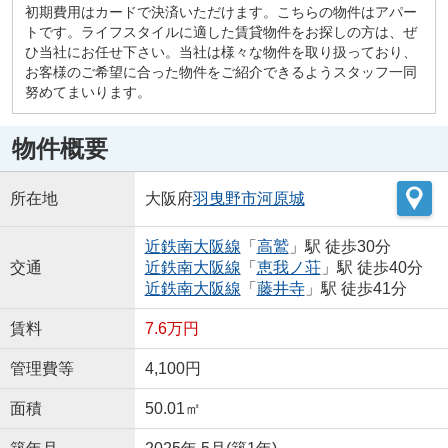
初期費用はカードで決済いただけます。こちらの物件はアパー
トです。ライフスタイルに適した賃貸物件をお探しの方は、ぜ
ひ当社にお任せ下さい。当社は様々な物件を取り扱っており、
お客様のご希望に合った物件をご紹介できるようスタッフ一同
努めてまいります。
物件概要
所在地
大阪府
羽曳野市
河原城
近鉄南大阪線
「
高鷲
」駅 徒歩30分
交通
近鉄南大阪線
「
恵我ノ荘
」駅 徒歩40分
近鉄南大阪線
「
藤井寺
」駅 徒歩41分
賃料
7.6万円
管理費等
4,100円
面積
50.01㎡