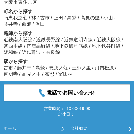
大阪市東住吉区
町名から探す
南恵我之荘
/
林
/
古市
/
上田
/
高鷲
/
高見の里
/
小山
/
藤井寺
/
西浦
/
沢田
路線から探す
近鉄南大阪線
/
近鉄長野線
/
近鉄道明寺線
/
近鉄大阪線
/
関西本線
/
南海高野線
/
地下鉄御堂筋線
/
地下鉄谷町線
/
阪和線
/
近鉄難波・奈良線
駅から探す
古市
/
藤井寺
/
高鷲
/
恵我ノ荘
/
土師ノ里
/
河内松原
/
道明寺
/
高見ノ里
/
布忍
/
富田林
電話でお問い合わせ
営業時間：
10:00~19:00
定休日：
ホーム
会社概要