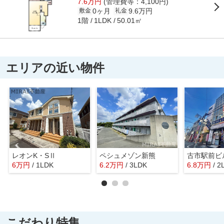
7.6万円
(管理費等：4,100円)
0ヶ月
9.6万円
敷金
礼金
1階
50.01㎡
1LDK
エリアの近い物件
レオンK・SⅡ
ペシュメゾン新熊
古市駅前ビ
6
万
円
/ 1LDK
6.2
万
円
/ 3LDK
6.8
万
円
/ 2
こだわり特集