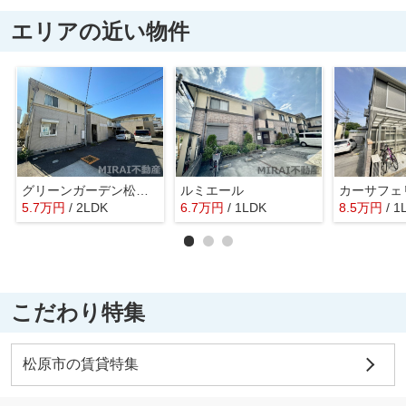
エリアの近い物件
グリーンガーデン松南 B棟
ルミエール
カーサフェ
5.7
万
円
/ 2LDK
6.7
万
円
/ 1LDK
8.5
万
円
/ 1
こだわり特集
松原市の賃貸特集