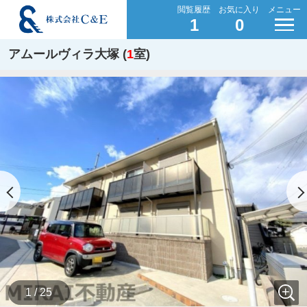
閲覧履歴
お気に入り
メニュー
1
0
アムールヴィラ大塚 (
1
室)
1 / 25