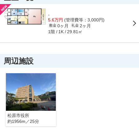
-
5.6万円
(管理費等：3,000円)
0ヶ月
2ヶ月
敷金
礼金
1階
29.81㎡
1K
周辺施設
松原市役所
約1956m／25分