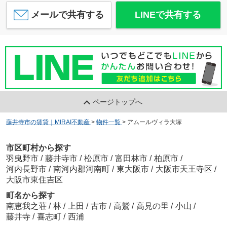
メールで共有する
LINEで共有する
ページトップへ
藤井寺市の賃貸｜MIRAI不動産
>
物件一覧
>
アムールヴィラ大塚
市区町村から探す
羽曳野市
/
藤井寺市
/
松原市
/
富田林市
/
柏原市
/
河内長野市
/
南河内郡河南町
/
東大阪市
/
大阪市天王寺区
/
大阪市東住吉区
町名から探す
南恵我之荘
/
林
/
上田
/
古市
/
高鷲
/
高見の里
/
小山
/
藤井寺
/
喜志町
/
西浦