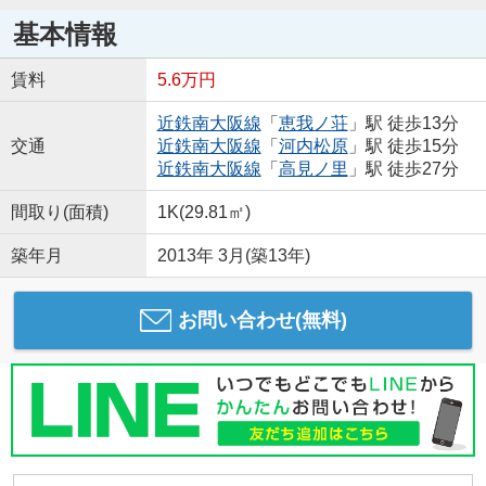
基本情報
賃料
5.6万円
近鉄南大阪線
「
恵我ノ荘
」駅 徒歩13分
交通
近鉄南大阪線
「
河内松原
」駅 徒歩15分
近鉄南大阪線
「
高見ノ里
」駅 徒歩27分
間取り(面積)
1K(29.81㎡)
築年月
2013年 3月(築13年)
お問い合わせ(無料)