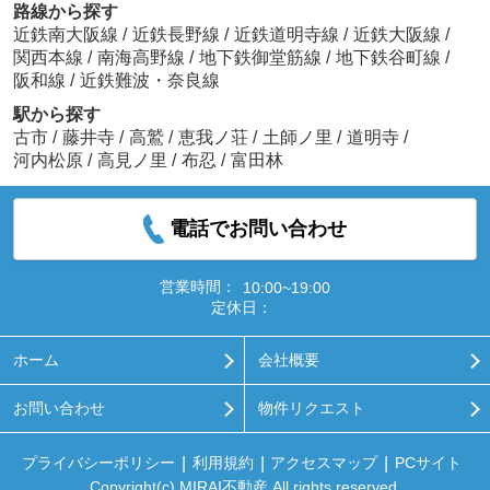
路線から探す
近鉄南大阪線
/
近鉄長野線
/
近鉄道明寺線
/
近鉄大阪線
/
関西本線
/
南海高野線
/
地下鉄御堂筋線
/
地下鉄谷町線
/
阪和線
/
近鉄難波・奈良線
駅から探す
古市
/
藤井寺
/
高鷲
/
恵我ノ荘
/
土師ノ里
/
道明寺
/
河内松原
/
高見ノ里
/
布忍
/
富田林
電話でお問い合わせ
営業時間：
10:00~19:00
定休日：
ホーム
会社概要
お問い合わせ
物件リクエスト
プライバシーポリシー
利用規約
アクセスマップ
PCサイト
Copyright(c) MIRAI不動産 All rights reserved.