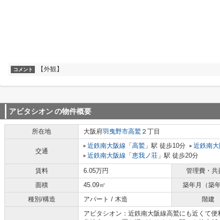
【外観】
コメント
アビタシオン
の物件概要
所在地
大阪府
羽曳野市
高鷲
２丁目
近鉄南大阪線
「
高鷲
」駅 徒歩10分
近鉄南大
交通
近鉄南大阪線
「
恵我ノ荘
」駅 徒歩20分
賃料
6.05万円
管理費・共
面積
45.09㎡
築年月（築
種別/構造
アパート / 木造
階建
アビタシオン：近鉄南大阪線高鷲にも近くて便