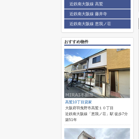
近鉄南大阪線 高鷲
近鉄南大阪線 藤井寺
近鉄南大阪線 恵我ノ荘
おすすめ物件
高鷲10丁目貸家
大阪府羽曳野市高鷲１０丁目
近鉄南大阪線「恵我ノ荘」駅 徒歩7分
築51年