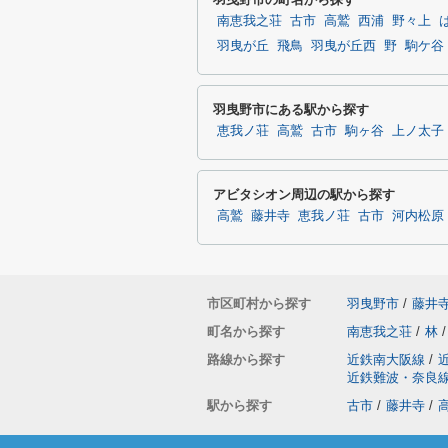
南恵我之荘
古市
高鷲
西浦
野々上
羽曳が丘
飛鳥
羽曳が丘西
野
駒ケ谷
羽曳野市にある駅から探す
恵我ノ荘
高鷲
古市
駒ヶ谷
上ノ太子
アビタシオン周辺の駅から探す
高鷲
藤井寺
恵我ノ荘
古市
河内松原
市区町村から探す
羽曳野市
/
藤井
町名から探す
南恵我之荘
/
林
/
路線から探す
近鉄南大阪線
/
近鉄難波・奈良
駅から探す
古市
/
藤井寺
/