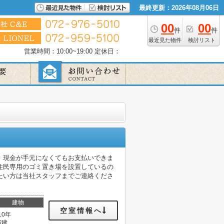
最終更新：2026年08月06日
00
00
件
件
最近見た物件
検討リスト
営業時間：10:00~19:00
定休日：
、現金が手元になくてもお支払いできま
住民専用のゴミ置き場を設置しているの
たい方は当社スタッフまでご連絡くださ
建物
空室情報へ
10年
階建