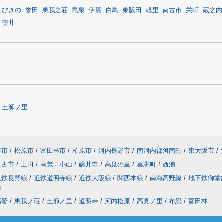
はびきの
誉田
恵我之荘
島泉
伊賀
白鳥
東阪田
軽里
南古市
栄町
蔵之内
壺井
土師ノ里
寺市
/
松原市
/
富田林市
/
柏原市
/
河内長野市
/
南河内郡河南町
/
東大阪市
/
古市
/
上田
/
高鷲
/
小山
/
藤井寺
/
高見の里
/
喜志町
/
西浦
近鉄長野線
/
近鉄道明寺線
/
近鉄大阪線
/
関西本線
/
南海高野線
/
地下鉄御堂
線
高鷲
/
恵我ノ荘
/
土師ノ里
/
道明寺
/
河内松原
/
高見ノ里
/
布忍
/
富田林