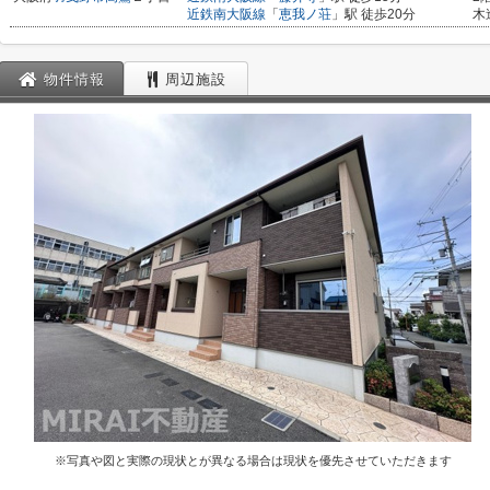
近鉄南大阪線
「
恵我ノ荘
」駅 徒歩20分
木
物件情報
周辺施設
※写真や図と実際の現状とが異なる場合は現状を優先させていただきます