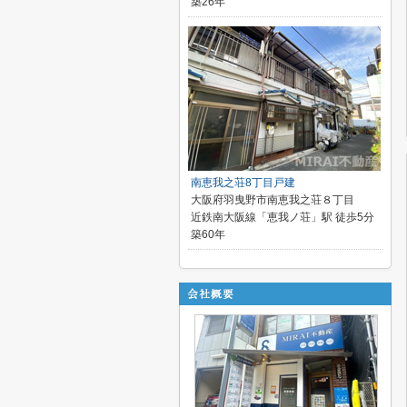
築26年
南恵我之荘8丁目戸建
大阪府羽曳野市南恵我之荘８丁目
近鉄南大阪線「恵我ノ荘」駅 徒歩5分
築60年