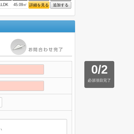
1LDK
45.09㎡
詳細を見る
追加する
0
/
2
必須項目完了