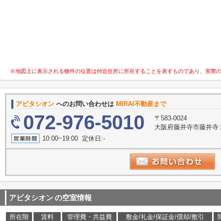
※地図上に表示される物件の位置は付近住所に所在することを表すものであり、実際
アビタシオン
へのお問い合わせは
MIRAI不動産まで
072-976-5010
〒583-0024
大阪府藤井寺市藤井寺１丁
10:00~19:00 定休日:-
アビタシオン
の空室情報
所在階
賃料
管理費・共益費
敷金/礼金/保証金/償却/敷引