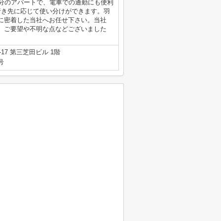
0分のアパートで、電車での通勤にも便利
行き先に応じて使い分けができます。羽
に密着した当社へお任せ下さい。当社
。ご要望や不明な点などございました
7 第三芝田ビル 1階
号