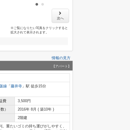
次へ
※ご覧になりたい写真をクリックすると
拡大されて表示されます。
情報の見方
【アパート】
阪線
「
藤井寺
」駅 徒歩15分
益費
3,500円
年数）
2016年 8月 ( 築10年 )
2階建
利。重たいゴミの持ち運びがしやすく、