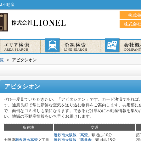
I不動産
覧
>
アビタシオン
アビタシオン
ぜひ一度見ていただきたい、「アビタシオン」です。カード決済であれば
す。通風良好で常に新鮮な空気を送り込む物件をご案内します。共用部に
で、面倒なゴミ出しも楽になります。できるだけ早めに不動産情報を集め
い。地域の不動産情報をいち早くお届けします。
所在地
交通
近鉄南大阪線
「
高鷲
」駅 徒歩10分
築
大阪府
羽曳野市
高鷲
２丁目
近鉄南大阪線
「
藤井寺
」駅 徒歩15分
2