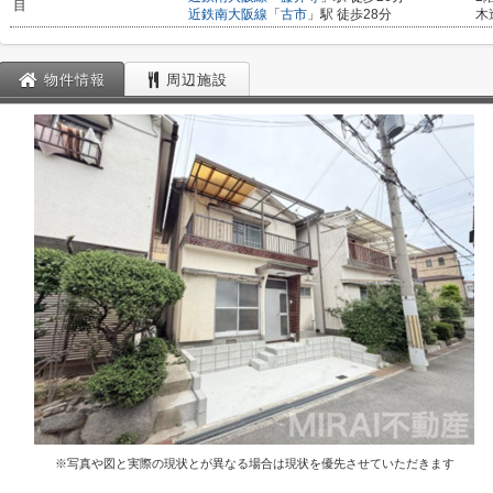
目
近鉄南大阪線
「
古市
」駅 徒歩28分
木
物件情報
周辺施設
※写真や図と実際の現状とが異なる場合は現状を優先させていただきます