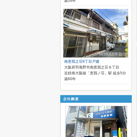
築26年
南恵我之荘8丁目戸建
大阪府羽曳野市南恵我之荘８丁目
近鉄南大阪線「恵我ノ荘」駅 徒歩5分
築60年