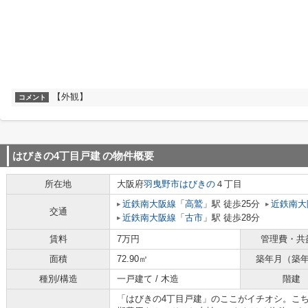
【外観】
コメント
はびきの4丁目戸建
の物件概要
所在地
大阪府
羽曳野市
はびきの
４丁目
近鉄南大阪線
「
高鷲
」駅 徒歩25分
近鉄南大
交通
近鉄南大阪線
「
古市
」駅 徒歩28分
賃料
7万円
管理費・共
面積
72.90㎡
築年月（築
種別/構造
一戸建て / 木造
階建
「はびきの4丁目戸建」のここがイチオシ。こ