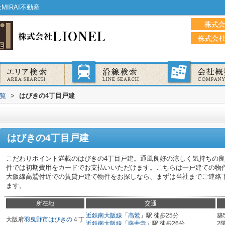
IRAI不動産
覧
>
はびきの4丁目戸建
はびきの4丁目戸建
こだわりポイント満載のはびきの4丁目戸建。通風良好の涼しく気持ちの
件では初期費用をカードでお支払いいただけます。こちらは一戸建ての物
大阪線高鷲付近での賃貸戸建て物件をお探しなら、まずは当社までご連絡
ます。
所在地
交通
近鉄南大阪線
「
高鷲
」駅 徒歩25分
築
大阪府
羽曳野市
はびきの
４丁
近鉄南大阪線
「
藤井寺
」駅 徒歩26分
2