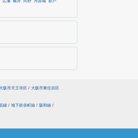
広瀬
碓井
向野
河原城
郡戸
大阪市天王寺区
/
大阪市東住吉区
筋線
/
地下鉄谷町線
/
阪和線
/