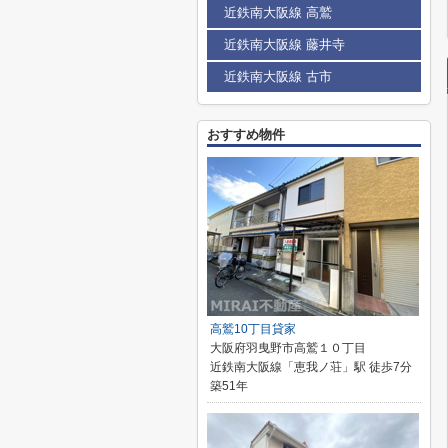
近鉄南大阪線 高鷲
近鉄南大阪線 藤井寺
近鉄南大阪線 古市
おすすめ物件
高鷲10丁目貸家
大阪府羽曳野市高鷲１０丁目
近鉄南大阪線「恵我ノ荘」駅 徒歩7分
築51年