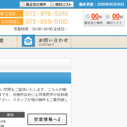
最終更新：2026年08月09日
00
00
件
件
最近見た物件
検討リスト
営業時間：10:00~19:00
定休日：
良い空間をご提供いたします。こちらの物
件です。当物件以外にも羽曳野市や近鉄南
下さい。スタッフが他の物件もご案内致し
建物
空室情報へ
53年
階建