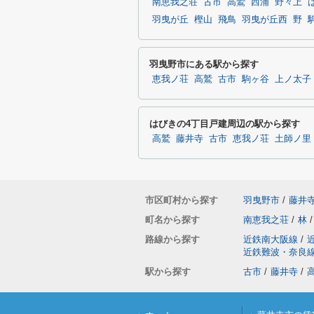
南恵我之荘
古市
高鷲
西浦
野々上
羽曳が丘
樫山
飛鳥
羽曳が丘西
野
羽曳野市にある駅から探す
恵我ノ荘
高鷲
古市
駒ヶ谷
上ノ太子
はびきの4丁目戸建周辺の駅から探す
高鷲
藤井寺
古市
恵我ノ荘
土師ノ里
市区町村から探す
羽曳野市
/
藤井
町名から探す
南恵我之荘
/
林
/
路線から探す
近鉄南大阪線
/
近鉄難波・奈良
駅から探す
古市
/
藤井寺
/