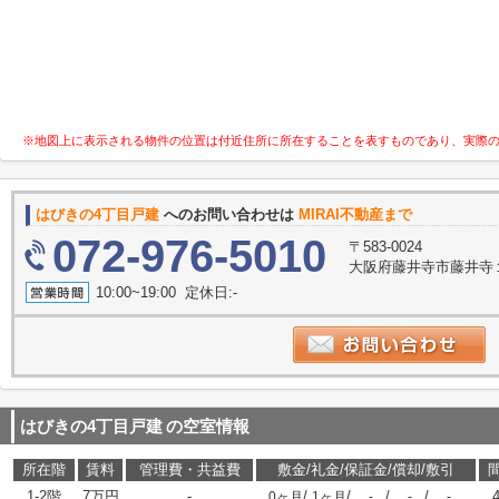
※地図上に表示される物件の位置は付近住所に所在することを表すものであり、実際
はびきの4丁目戸建
へのお問い合わせは
MIRAI不動産まで
072-976-5010
〒583-0024
大阪府藤井寺市藤井寺１丁
10:00~19:00 定休日:-
はびきの4丁目戸建
の空室情報
所在階
賃料
管理費・共益費
敷金/礼金/保証金/償却/敷引
1-2階
7万円
-
/
/
/
/
0ヶ月
1ヶ月
-
-
-