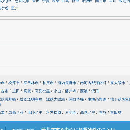
はびきの
恵我之荘
誉田
伊賀
島泉
白鳥
軽里
東阪田
南古市
栄町
蔵之内
駒ケ谷
壺井
寺市
/
松原市
/
富田林市
/
柏原市
/
河内長野市
/
南河内郡河南町
/
東大阪市
/
古市
/
上田
/
高鷲
/
高見の里
/
小山
/
藤井寺
/
西浦
/
沢田
近鉄長野線
/
近鉄道明寺線
/
近鉄大阪線
/
関西本線
/
南海高野線
/
地下鉄御堂
線
高鷲
/
恵我ノ荘
/
土師ノ里
/
河内松原
/
道明寺
/
高見ノ里
/
布忍
/
富田林
藤井寺市を中心に賃貸物件のことは