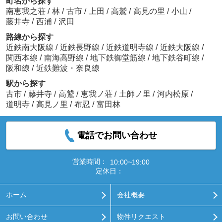
町名から探す
南恵我之荘
/
林
/
古市
/
上田
/
高鷲
/
高見の里
/
小山
/
藤井寺
/
西浦
/
沢田
路線から探す
近鉄南大阪線
/
近鉄長野線
/
近鉄道明寺線
/
近鉄大阪線
/
関西本線
/
南海高野線
/
地下鉄御堂筋線
/
地下鉄谷町線
/
阪和線
/
近鉄難波・奈良線
駅から探す
古市
/
藤井寺
/
高鷲
/
恵我ノ荘
/
土師ノ里
/
河内松原
/
道明寺
/
高見ノ里
/
布忍
/
富田林
電話でお問い合わせ
営業時間：
10:00~19:00
定休日：
ホーム
会社概要
お問い合わせ
物件リクエスト