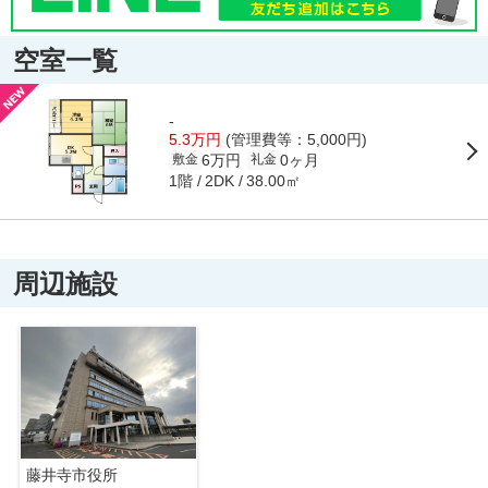
空室一覧
-
5.3万円
(管理費等：5,000円)
6万円
0ヶ月
敷金
礼金
1階
38.00㎡
2DK
周辺施設
藤井寺市役所