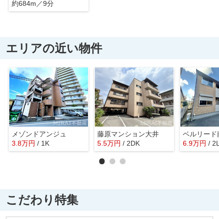
約684m／9分
エリアの近い物件
メゾンドアンジュ
藤原マンション大井
3.8
万
円
/ 1K
5.5
万
円
/ 2DK
6.9
万
円
/ 2
こだわり特集