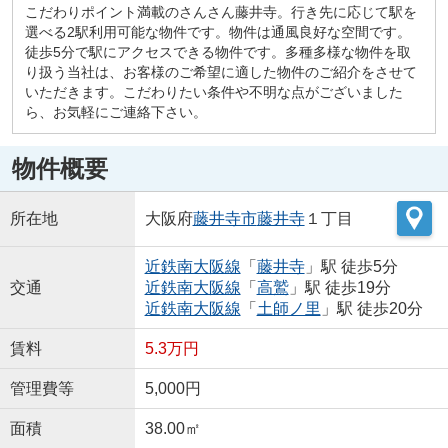
こだわりポイント満載のさんさん藤井寺。行き先に応じて駅を
選べる2駅利用可能な物件です。物件は通風良好な空間です。
徒歩5分で駅にアクセスできる物件です。多種多様な物件を取
り扱う当社は、お客様のご希望に適した物件のご紹介をさせて
いただきます。こだわりたい条件や不明な点がございました
ら、お気軽にご連絡下さい。
物件概要
所在地
大阪府
藤井寺市
藤井寺
１丁目
近鉄南大阪線
「
藤井寺
」駅 徒歩5分
交通
近鉄南大阪線
「
高鷲
」駅 徒歩19分
近鉄南大阪線
「
土師ノ里
」駅 徒歩20分
賃料
5.3万円
管理費等
5,000円
面積
38.00㎡