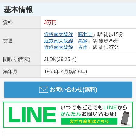
基本情報
賃料
3万円
近鉄南大阪線
「
藤井寺
」駅 徒歩15分
交通
近鉄南大阪線
「
高鷲
」駅 徒歩25分
近鉄南大阪線
「
古市
」駅 徒歩27分
間取り(面積)
2LDK(39.25㎡)
築年月
1968年 4月(築58年)
お問い合わせ(無料)