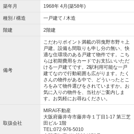
築年月
1968年 4月(築58年)
種別 / 構造
一戸建て / 木造
階建
2階建
こだわりポイント満載の羽曳野市野々上
戸建。設備も間取りも申し分の無い、快
適な住環境のある戸建て物件です。こち
らは初期費用をカードでお支払いいただ
ける一戸建てです。2駅利用可能な一戸
備考
建てなので行動範囲も広がります。たく
さんの物件がある中で、どういったとこ
ろをみて物件選びをされていますか。お
気に入りの物件を、当社がご案内しま
す。お気軽にお尋ねください。
MIRAI不動産
大阪府藤井寺市藤井寺１丁目1-17 第三芝
取扱会社
田ビル 1階
TEL:072-976-5010