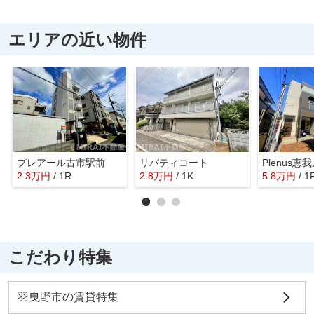
エリアの近い物件
プレアール古市駅前
リバティコート
Plenus恵
2.3
万
円
/ 1R
2.8
万
円
/ 1K
5.8
万
円
/ 1
こだわり特集
羽曳野市の賃貸特集