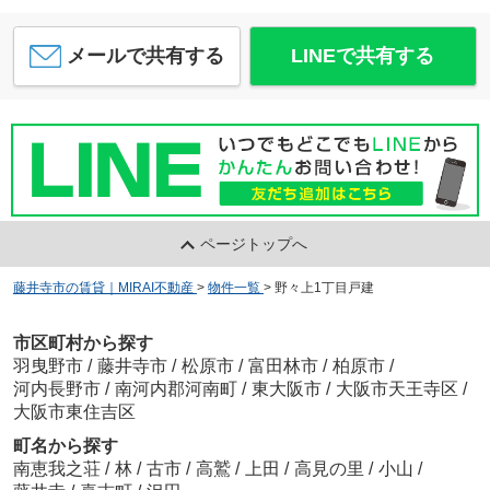
メールで共有する
LINEで共有する
ページトップへ
藤井寺市の賃貸｜MIRAI不動産
>
物件一覧
>
野々上1丁目戸建
市区町村から探す
羽曳野市
/
藤井寺市
/
松原市
/
富田林市
/
柏原市
/
河内長野市
/
南河内郡河南町
/
東大阪市
/
大阪市天王寺区
/
大阪市東住吉区
町名から探す
南恵我之荘
/
林
/
古市
/
高鷲
/
上田
/
高見の里
/
小山
/