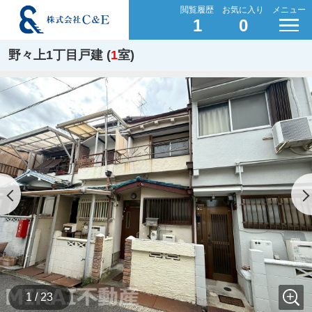
閲覧履歴
お気に入り
メニュー
1
0
野々上1丁目戸建 (
1
室)
1 / 23