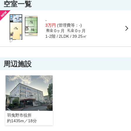
空室一覧
-
3万円
(管理費等：-)
0ヶ月
0ヶ月
敷金
礼金
1-2階
39.25㎡
2LDK
周辺施設
羽曳野市役所
約1435m／18分