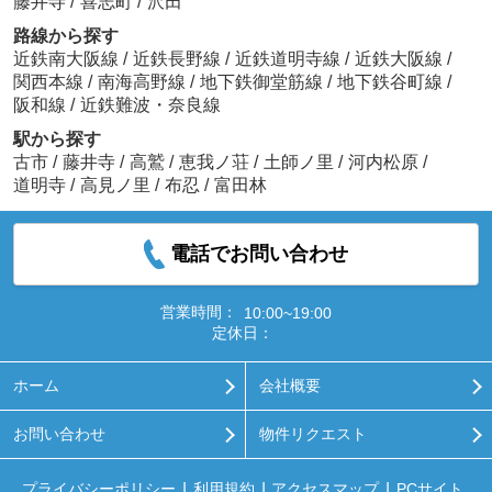
藤井寺
/
喜志町
/
沢田
路線から探す
近鉄南大阪線
/
近鉄長野線
/
近鉄道明寺線
/
近鉄大阪線
/
関西本線
/
南海高野線
/
地下鉄御堂筋線
/
地下鉄谷町線
/
阪和線
/
近鉄難波・奈良線
駅から探す
古市
/
藤井寺
/
高鷲
/
恵我ノ荘
/
土師ノ里
/
河内松原
/
道明寺
/
高見ノ里
/
布忍
/
富田林
電話でお問い合わせ
営業時間：
10:00~19:00
定休日：
ホーム
会社概要
お問い合わせ
物件リクエスト
プライバシーポリシー
利用規約
アクセスマップ
PCサイト