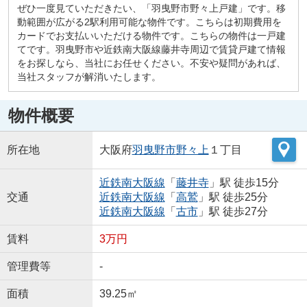
ぜひ一度見ていただきたい、「羽曳野市野々上戸建」です。移
動範囲が広がる2駅利用可能な物件です。こちらは初期費用を
カードでお支払いいただける物件です。こちらの物件は一戸建
てです。羽曳野市や近鉄南大阪線藤井寺周辺で賃貸戸建て情報
をお探しなら、当社にお任せください。不安や疑問があれば、
当社スタッフが解消いたします。
物件概要
所在地
大阪府
羽曳野市
野々上
１丁目
近鉄南大阪線
「
藤井寺
」駅 徒歩15分
交通
近鉄南大阪線
「
高鷲
」駅 徒歩25分
近鉄南大阪線
「
古市
」駅 徒歩27分
賃料
3万円
管理費等
-
面積
39.25㎡