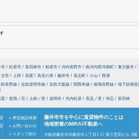
す
寺市
/
松原市
/
富田林市
/
柏原市
/
河内長野市
/
南河内郡河南町
/
東大阪市
/
古市
/
上田
/
高鷲
/
高見の里
/
藤井寺
/
喜志町
/
小山
/
西浦
近鉄長野線
/
近鉄道明寺線
/
近鉄大阪線
/
関西本線
/
南海高野線
/
地下鉄御堂
線
高鷲
/
恵我ノ荘
/
土師ノ里
/
道明寺
/
河内松原
/
高見ノ里
/
布忍
/
富田林
藤井寺市を中心に賃貸物件のことは
貸
周辺施設検索
地域密着のMIRAI不動産へ
貸
お問い合わせ
スタッフ紹介
大阪府藤井寺市藤井寺１丁目1-17 第三芝田ビル 1階