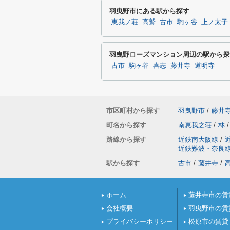
羽曳野市にある駅から探す
恵我ノ荘
高鷲
古市
駒ヶ谷
上ノ太子
羽曳野ローズマンション周辺の駅から探
古市
駒ヶ谷
喜志
藤井寺
道明寺
市区町村から探す
羽曳野市
/
藤井
町名から探す
南恵我之荘
/
林
/
路線から探す
近鉄南大阪線
/
近鉄難波・奈良
駅から探す
古市
/
藤井寺
/
ホーム
藤井寺市の賃
会社概要
羽曳野市の賃
プライバシーポリシー
松原市の賃貸