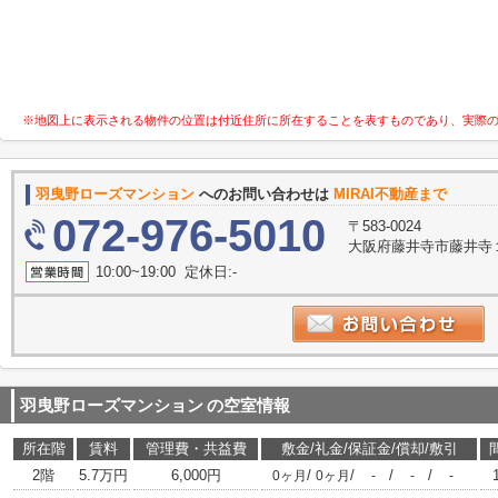
※地図上に表示される物件の位置は付近住所に所在することを表すものであり、実際
羽曳野ローズマンション
へのお問い合わせは
MIRAI不動産まで
072-976-5010
〒583-0024
大阪府藤井寺市藤井寺１丁
10:00~19:00 定休日:-
羽曳野ローズマンション
の空室情報
所在階
賃料
管理費・共益費
敷金/礼金/保証金/償却/敷引
2階
5.7万円
6,000円
/
/
/
/
0ヶ月
0ヶ月
-
-
-