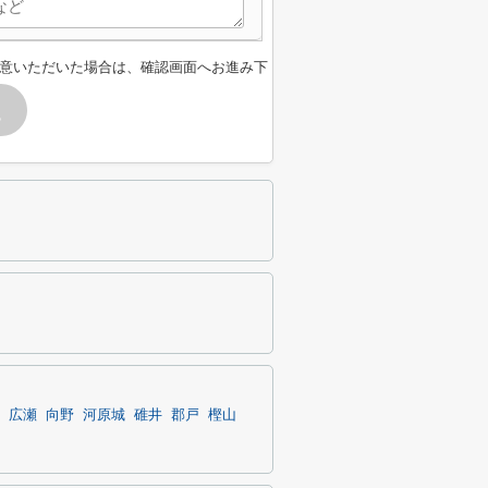
意いただいた場合は、確認画面へお進み下
す
広瀬
向野
河原城
碓井
郡戸
樫山