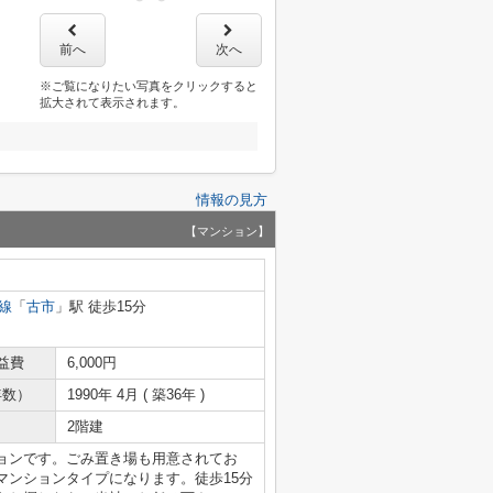
前へ
次へ
※ご覧になりたい写真をクリックすると
拡大されて表示されます。
情報の見方
【マンション】
線
「
古市
」駅 徒歩15分
益費
6,000円
年数）
1990年 4月 ( 築36年 )
2階建
ョンです。ごみ置き場も用意されてお
マンションタイプになります。徒歩15分