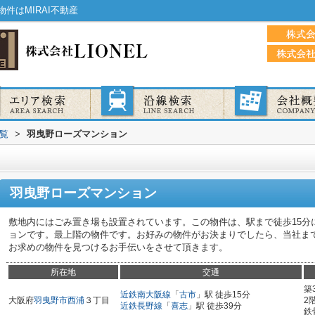
件はMIRAI不動産
覧
>
羽曳野ローズマンション
羽曳野ローズマンション
敷地内にはごみ置き場も設置されています。この物件は、駅まで徒歩15分
ョンです。最上階の物件です。お好みの物件がお決まりでしたら、当社ま
お求めの物件を見つけるお手伝いをさせて頂きます。
所在地
交通
築
近鉄南大阪線
「
古市
」駅 徒歩15分
大阪府
羽曳野市
西浦
３丁目
2
近鉄長野線
「
喜志
」駅 徒歩39分
鉄