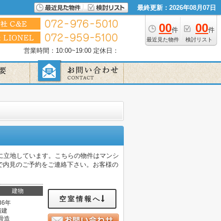
最終更新：2026年08月07日
00
00
件
件
最近見た物件
検討リスト
営業時間：10:00~19:00
定休日：
に立地しています。こちらの物件はマンシ
で内見のご予約をご連絡下さい。お客様の
建物
空室情報へ
36年
階建
骨造