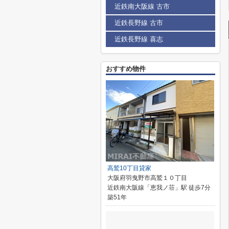
近鉄南大阪線 古市
近鉄長野線 古市
近鉄長野線 喜志
おすすめ物件
高鷲10丁目貸家
大阪府羽曳野市高鷲１０丁目
近鉄南大阪線「恵我ノ荘」駅 徒歩7分
築51年