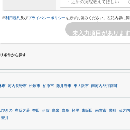
※
利用規約
及び
プライバシーポリシー
を必ずお読みください。左記内容に同
さい。
未入力項目がありま
り条件から探す
林市
河内長野市
松原市
柏原市
藤井寺市
東大阪市
南河内郡河南町
はびきの
恵我之荘
誉田
伊賀
島泉
白鳥
軽里
東阪田
南古市
栄町
蔵之内
壺井