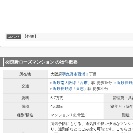
【外観】
コメント
羽曳野ローズマンション
の物件概要
所在地
大阪府
羽曳野市
西浦
３丁目
近鉄南大阪線
「
古市
」駅 徒歩15分
近鉄長野
交通
近鉄長野線
「
喜志
」駅 徒歩39分
賃料
5.7万円
管理費・共
面積
45.00㎡
築年月（築
種別/構造
マンション / 鉄骨造
階建
病気予防にもなる、通気性の良い快適なマンシ
り、通勤前などにごみ捨て可能です。こちらは