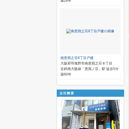
築26年
南恵我之荘8丁目戸建
大阪府羽曳野市南恵我之荘８丁目
近鉄南大阪線「恵我ノ荘」駅 徒歩5分
築60年