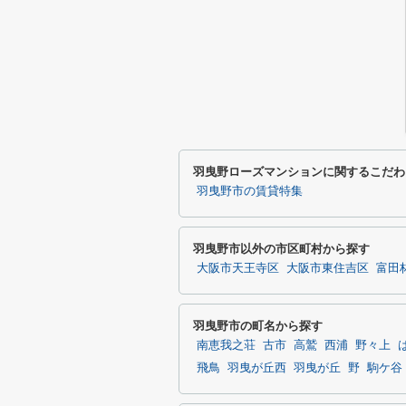
羽曳野ローズマンションに関するこだわ
羽曳野市の賃貸特集
羽曳野市以外の市区町村から探す
大阪市天王寺区
大阪市東住吉区
富田
羽曳野市の町名から探す
南恵我之荘
古市
高鷲
西浦
野々上
飛鳥
羽曳が丘西
羽曳が丘
野
駒ケ谷