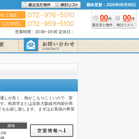
最終更新：2026年08月08日
00
00
件
件
最近見た物件
検討リスト
営業時間：10:00~19:00
定休日：
風通しが良く、熱がこもりにくいので、室
です。柏原市または近鉄大阪線河内国分周
てをお探し致します。まずはお客様の希望
建物
空室情報へ
10年
階建