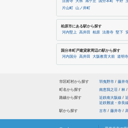
法善寺
大県
旭ケ丘
国分本町
平野
片山町
山ノ井町
柏原市にある駅から探す
河内堅上
高井田
柏原
法善寺
堅下
国分本町戸建貸家周辺の駅から探す
河内国分
高井田
大阪教育大前
道明
市区町村から探す
羽曳野市
/
藤井
町名から探す
南恵我之荘
/
林
/
路線から探す
近鉄南大阪線
/
近鉄難波・奈良
駅から探す
古市
/
藤井寺
/