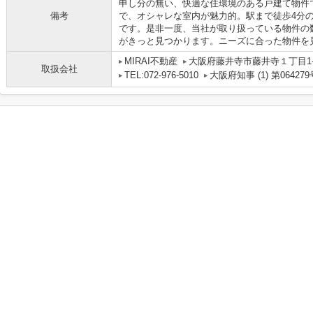
申し分の無い、快適な住環境のある戸建て物件で
備考
で、オシャレな室内が魅力的。駅まで徒歩4分
です。是非一度、当社が取り扱っている物件の
がきっと見つかります。ニーズに合った物件を
MIRAI不動産
大阪府藤井寺市藤井寺１丁目1-1
取扱会社
TEL:072-976-5010
大阪府知事 (1) 第064279