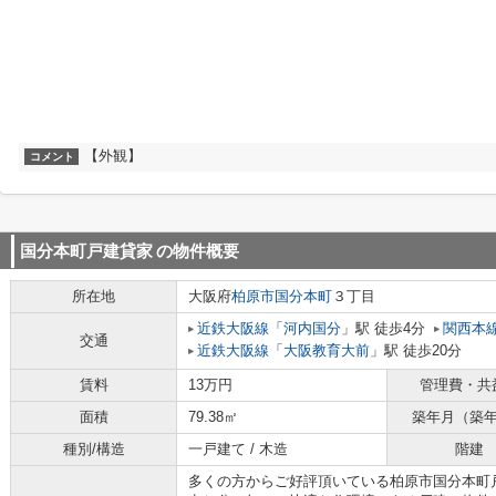
【外観】
コメント
国分本町戸建貸家
の物件概要
所在地
大阪府
柏原市
国分本町
３丁目
近鉄大阪線
「
河内国分
」駅 徒歩4分
関西本
交通
近鉄大阪線
「
大阪教育大前
」駅 徒歩20分
賃料
13万円
管理費・共
面積
79.38㎡
築年月（築
種別/構造
一戸建て / 木造
階建
多くの方からご好評頂いている柏原市国分本町