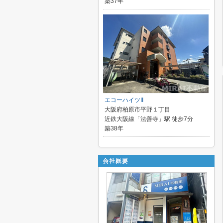
築37年
エコーハイツII
大阪府柏原市平野１丁目
近鉄大阪線「法善寺」駅 徒歩7分
築38年