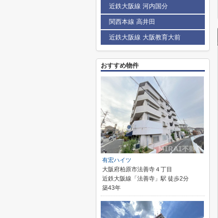
近鉄大阪線 河内国分
関西本線 高井田
近鉄大阪線 大阪教育大前
おすすめ物件
有宏ハイツ
大阪府柏原市法善寺４丁目
近鉄大阪線「法善寺」駅 徒歩2分
築43年