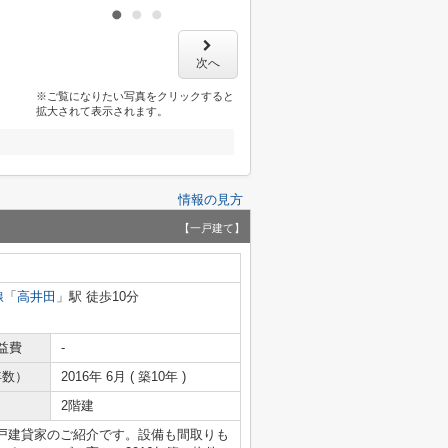
次へ
※ご覧になりたい写真をクリックすると
拡大されて表示されます。
情報の見方
【一戸建て】
線
「
高井田
」駅 徒歩10分
益費
-
年数）
2016年 6月 ( 築10年 )
2階建
戸建貸家のご紹介です。設備も間取りも