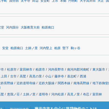
玉手町
国分西
太平寺
田辺
安堂町
上市
本郷
円明町
大字高井田
大正
国
安堂
河内国分
大阪教育大前
柏原南口
寺
安堂
柏原南口
土師ノ里
河内堅上
柏原
堅下
駒ヶ谷
寺市
/
松原市
/
富田林市
/
柏原市
/
河内長野市
/
南河内郡河南町
/
東大阪市
/
上田
/
古市
/
高鷲
/
高見の里
/
小山
/
藤井寺
/
喜志町
/
西浦
近鉄長野線
/
近鉄道明寺線
/
近鉄大阪線
/
関西本線
/
南海高野線
/
地下鉄御堂
線
高鷲
/
恵我ノ荘
/
土師ノ里
/
道明寺
/
河内松原
/
高見ノ里
/
布忍
/
富田林
藤井寺市を中心に賃貸物件のことは