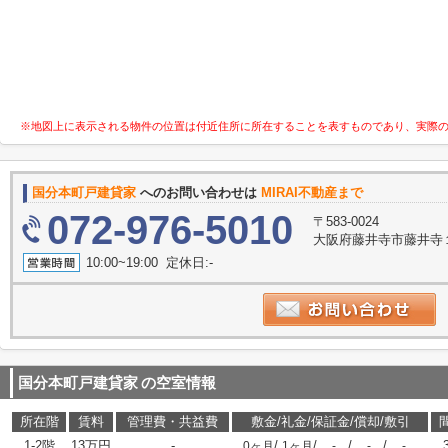
※地図上に表示される物件の位置は付近住所に所在することを表すものであり、実際
国分本町戸建貸家
へのお問い合わせは
MIRAI不動産まで
072-976-5010
〒583-0024
大阪府藤井寺市藤井寺１丁
10:00~19:00 定休日:-
国分本町戸建貸家
の空室情報
所在階
賃料
管理費・共益費
敷金/礼金/保証金/償却/敷引
1-2階
13万円
-
/
/
/
/
0ヶ月
1ヶ月
-
-
-