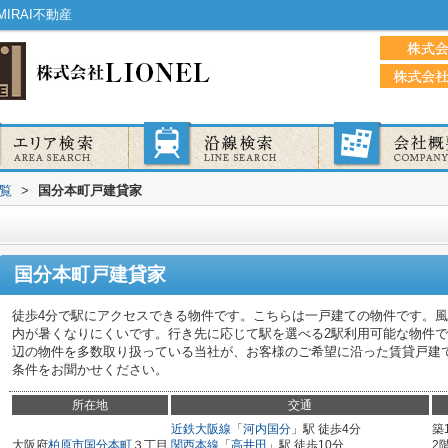
IRAI不動産
覧
>
国分本町戸建貸家
国分本町戸建貸家
徒歩4分で駅にアクセスできる物件です。こちらは一戸建ての物件です。
内が暑くなりにくいです。行き先に応じて駅を選べる2駅利用可能な物件
辺の物件を多数取り扱っている当社が、お客様のご希望に沿った賃貸戸建
条件をお聞かせください。
所在地
交通
近鉄大阪線
「
河内国分
」駅 徒歩4分
築
大阪府
柏原市
国分本町
３丁目
関西本線
「
高井田
」駅 徒歩10分
2