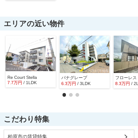
エリアの近い物件
Re Court Stella
パナグレープ
フローレス
7.7
万
円
/ 1LDK
6.3
万
円
/ 3LDK
8.3
万
円
/ 2
こだわり特集
柏原市の賃貸特集