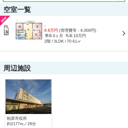
空室一覧
-
8.8万円
(管理費等：6,000円)
0ヶ月
10万円
敷金
礼金
2階
70.61㎡
3LDK
周辺施設
柏原市役所
約2177m／28分