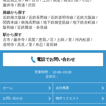
南恵我之荘
/
林
/
古市
/
上田
/
高鷲
/
高見の里
/
小山
/
藤井寺
/
西浦
/
沢田
路線から探す
近鉄南大阪線
/
近鉄長野線
/
近鉄道明寺線
/
近鉄大阪線
/
関西本線
/
南海高野線
/
地下鉄御堂筋線
/
地下鉄谷町線
/
阪和線
/
近鉄難波・奈良線
駅から探す
古市
/
藤井寺
/
高鷲
/
恵我ノ荘
/
土師ノ里
/
河内松原
/
道明寺
/
高見ノ里
/
布忍
/
富田林
電話でお問い合わせ
営業時間：
10:00~19:00
定休日：
ホーム
会社概要
お問い合わせ
物件リクエスト