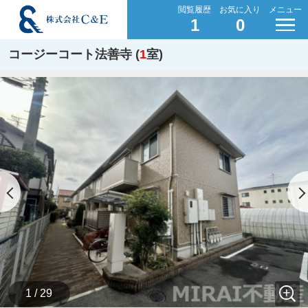
閲覧履歴
お気に入り
メニュー
1
0
コージーコート法善寺 (
1
室)
1 / 29