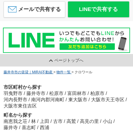
メールで共有する
LINEで共有する
ページトップへ
藤井寺市の賃貸｜MIRAI不動産
>
物件一覧
>
クロワール
市区町村から探す
羽曳野市
/
藤井寺市
/
松原市
/
富田林市
/
柏原市
/
河内長野市
/
南河内郡河南町
/
東大阪市
/
大阪市天王寺区
/
大阪市東住吉区
町名から探す
南恵我之荘
/
林
/
上田
/
古市
/
高鷲
/
高見の里
/
小山
/
藤井寺
/
喜志町
/
西浦