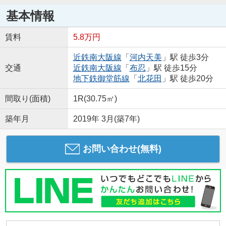
基本情報
賃料
5.8万円
近鉄南大阪線
「
河内天美
」駅 徒歩3分
交通
近鉄南大阪線
「
布忍
」駅 徒歩15分
地下鉄御堂筋線
「
北花田
」駅 徒歩20分
間取り(面積)
1R(30.75㎡)
築年月
2019年 3月(築7年)
お問い合わせ(無料)