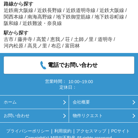
路線から探す
近鉄南大阪線
/
近鉄長野線
/
近鉄道明寺線
/
近鉄大阪線
/
関西本線
/
南海高野線
/
地下鉄御堂筋線
/
地下鉄谷町線
/
阪和線
/
近鉄難波・奈良線
駅から探す
古市
/
藤井寺
/
高鷲
/
恵我ノ荘
/
土師ノ里
/
道明寺
/
河内松原
/
高見ノ里
/
布忍
/
富田林
電話でお問い合わせ
営業時間：
10:00~19:00
定休日：
ホーム
会社概要
お問い合わせ
物件リクエスト
プライバシーポリシー
利用規約
アクセスマップ
PCサイト
Copyright(c) MIRAI不動産 All rights reserved.