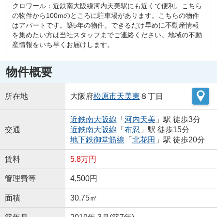
クロワール：近鉄南大阪線河内天美駅にも近くて便利。こちら
の物件から100mのところに駐車場があります。こちらの物件
はアパートです。築5年の物件。できるだけ早めに不動産情報
を集めたい方は当社スタッフまでご連絡ください。地域の不動
産情報をいち早くお届けします。
物件概要
所在地
大阪府
松原市
天美東
８丁目
近鉄南大阪線
「
河内天美
」駅 徒歩3分
交通
近鉄南大阪線
「
布忍
」駅 徒歩15分
地下鉄御堂筋線
「
北花田
」駅 徒歩20分
賃料
5.8万円
管理費等
4,500円
面積
30.75㎡