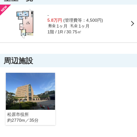
-
5.8万円
(管理費等：4,500円)
1ヶ月
1ヶ月
敷金
礼金
1階
30.75㎡
1R
周辺施設
松原市役所
約2770m／35分