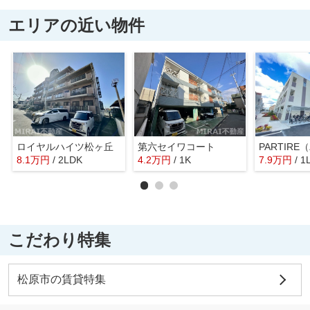
エリアの近い物件
ロイヤルハイツ松ヶ丘
第六セイワコート
8.1
万
円
/ 2LDK
4.2
万
円
/ 1K
7.9
万
円
/ 1
こだわり特集
松原市の賃貸特集